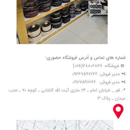
شماره های تماس و آدرس فروشگاه حضوری:
☎️ فروشگاه: 38806837(025)
📲 مدیر فروش: 09367597266
📲 مدیر فروش: 09127597266
📍 قم _ خیابان امام ـ ۲۴ متری آیت الله کاشانی ـ کوچه ۷۰ ـ جنب
میدان ـ پلاک ۳