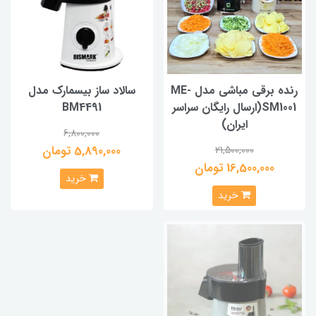
رنده برقی مباشی مدل ME-
سالاد ساز بیسمارک مدل
SM1001(ارسال رایگان سراسر
BM4491
ایران)
6,800,000
5,890,000 تومان
21,500,000
16,500,000 تومان
خرید
خرید