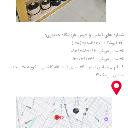
شماره های تماس و آدرس فروشگاه حضوری:
☎️ فروشگاه: 38806837(025)
📲 مدیر فروش: 09367597266
📲 مدیر فروش: 09127597266
📍 قم _ خیابان امام ـ ۲۴ متری آیت الله کاشانی ـ کوچه ۷۰ ـ جنب
میدان ـ پلاک ۳