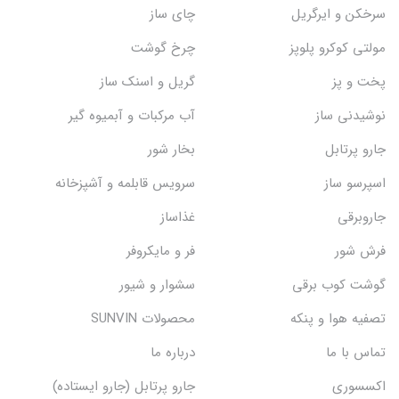
سرخکن و ایرگریل
چای ساز
مولتی کوکرو پلوپز
چرخ گوشت
پخت و پز
گریل و اسنک‌ ساز
نوشیدنی ساز
آب مرکبات و آبمیوه گیر
جارو پرتابل
بخار شور
اسپرسو ساز
سرویس قابلمه و آشپزخانه
جاروبرقی
غذاساز
فرش شور
فر و مایکروفر
گوشت کوب برقی
سشوار و شیور
تصفیه هوا و پنکه
محصولات SUNVIN
تماس با ما
درباره ما
اکسسوری
جارو پرتابل (جارو ایستاده)