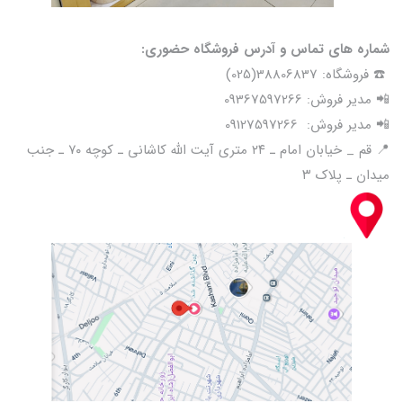
شماره های تماس و آدرس فروشگاه حضوری:
☎️ فروشگاه: 38806837(025)
📲 مدیر فروش: 09367597266
📲 مدیر فروش: 09127597266
📍 قم _ خیابان امام ـ ۲۴ متری آیت الله کاشانی ـ کوچه ۷۰ ـ جنب
میدان ـ پلاک ۳