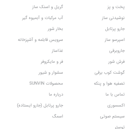
پخت و پز
گریل و اسنک‌ ساز
نوشیدنی ساز
آب مرکبات و آبمیوه گیر
جارو پرتابل
بخار شور
اسپرسو ساز
سرویس قابلمه و آشپزخانه
جاروبرقی
غذاساز
فرش شور
فر و مایکروفر
گوشت کوب برقی
سشوار و شیور
تصفیه هوا و پنکه
محصولات SUNVIN
تماس با ما
درباره ما
اکسسوری
جارو پرتابل (جارو ایستاده)
سیستم صوتی
اسمگ
توستر