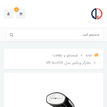
0
خانه
شستشو و نظافت
بخارگر ویکتور مدل VK-5002GS