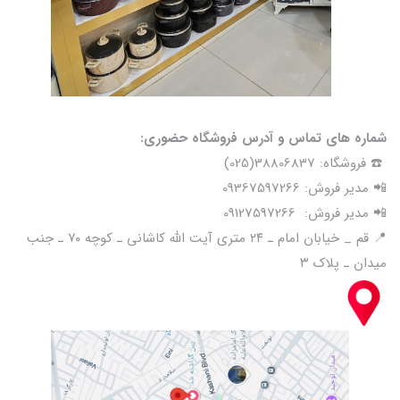
شماره های تماس و آدرس فروشگاه حضوری:
☎️ فروشگاه: 38806837(025)
📲 مدیر فروش: 09367597266
📲 مدیر فروش: 09127597266
📍 قم _ خیابان امام ـ ۲۴ متری آیت الله کاشانی ـ کوچه ۷۰ ـ جنب
میدان ـ پلاک ۳