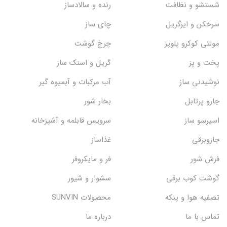
شستشو و نظافت
رنده و سالادساز
سرخکن و ایرگریل
چای ساز
مولتی کوکرو پلوپز
چرخ گوشت
پخت و پز
گریل و اسنک‌ ساز
نوشیدنی ساز
آب مرکبات و آبمیوه گیر
جارو پرتابل
بخار شور
اسپرسو ساز
سرویس قابلمه و آشپزخانه
جاروبرقی
غذاساز
فرش شور
فر و مایکروفر
گوشت کوب برقی
سشوار و شیور
تصفیه هوا و پنکه
محصولات SUNVIN
تماس با ما
درباره ما