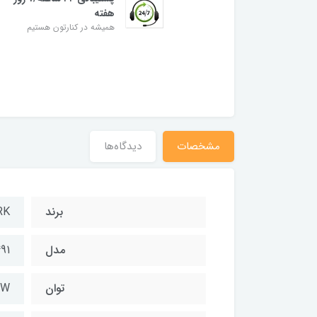
هفته
همیشه در کنارتون هستیم
مشخصات
دیدگاه‌ها
برند
RK
مدل
91
توان
0W