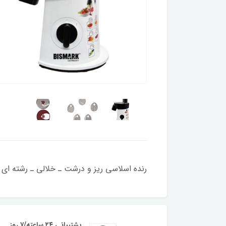
رنده اسلاسی ریز و درشت ـ خلالی ـ رشته ای 
پشتیبانی ۲۴ ساعته/۷ روز