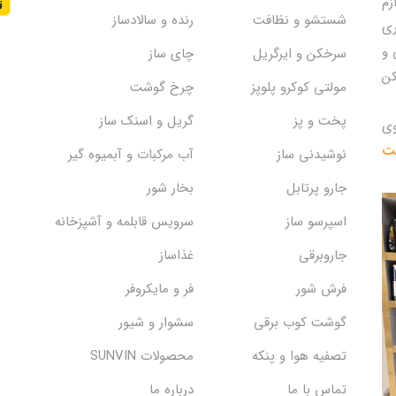
زم
شستشو و نظافت
رنده و سالادساز
ری
 و
سرخکن و ایرگریل
چای ساز
کن
مولتی کوکرو پلوپز
چرخ گوشت
پخت و پز
گریل و اسنک‌ ساز
وی
یت
نوشیدنی ساز
آب مرکبات و آبمیوه گیر
جارو پرتابل
بخار شور
اسپرسو ساز
سرویس قابلمه و آشپزخانه
جاروبرقی
غذاساز
فرش شور
فر و مایکروفر
گوشت کوب برقی
سشوار و شیور
تصفیه هوا و پنکه
محصولات SUNVIN
تماس با ما
درباره ما