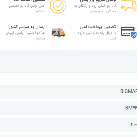
کالا رو خیلی زود و رایگان به
اصل بودن کالا رو تضمین
دستتون میرسونیم
میکنیم
تضمین پرداخت امن
ارسال به سراسر کشور
با خیال راحت و امن خرید
هر کجا باشید براتون ارسال
کنید
میکنیم
BISMA
BM44
40