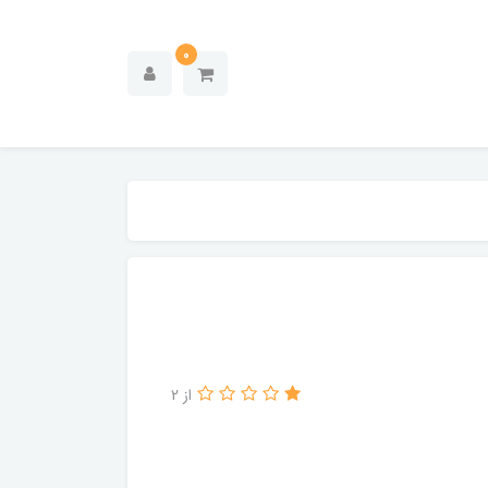
0
از 2