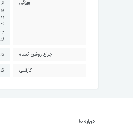
ویژگی
از
پو
به
فو
زو
چراغ روشن کننده
دار
گارانتی
گا
درباره ما