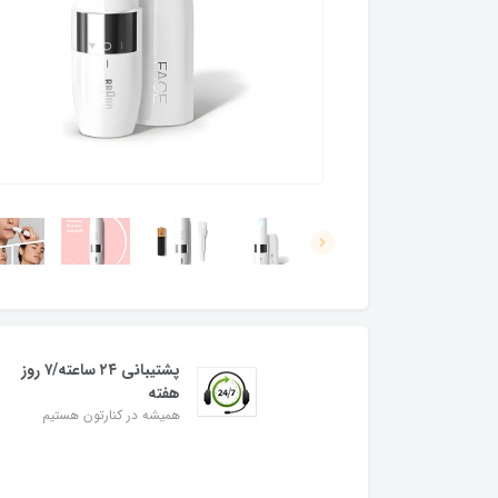
پشتیبانی ۲۴ ساعته/۷ روز
هفته
همیشه در کنارتون هستیم