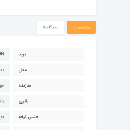
مشخصات
دیدگاه‌ها
برند
UN
مدل
00
سازنده
چی
باتری
بات
جنس تیغه
فول