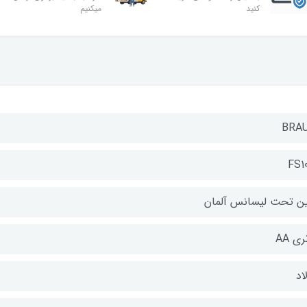
کنید
میکنیم
BRA
FS10
ن تحت لیسانس آلمان
ری AA
اد