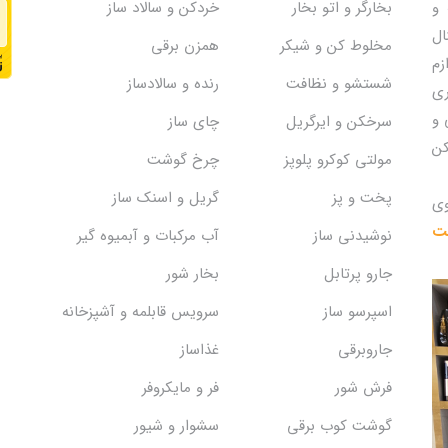
و
بخارگر و اتو بخار
خردکن و سالاد ساز
ال
مخلوط کن و شیکر
همزن برقی
زم
شستشو و نظافت
رنده و سالادساز
ری
 و
سرخکن و ایرگریل
چای ساز
کن
مولتی کوکرو پلوپز
چرخ گوشت
پخت و پز
گریل و اسنک‌ ساز
وی
یت
نوشیدنی ساز
آب مرکبات و آبمیوه گیر
جارو پرتابل
بخار شور
اسپرسو ساز
سرویس قابلمه و آشپزخانه
جاروبرقی
غذاساز
فرش شور
فر و مایکروفر
گوشت کوب برقی
سشوار و شیور