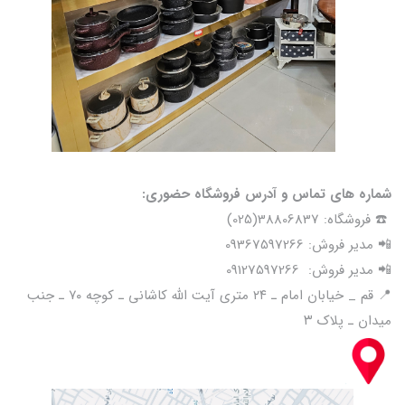
شماره های تماس و آدرس فروشگاه حضوری:
☎️ فروشگاه: 38806837(025)
📲 مدیر فروش: 09367597266
📲 مدیر فروش: 09127597266
📍 قم _ خیابان امام ـ ۲۴ متری آیت الله کاشانی ـ کوچه ۷۰ ـ جنب
میدان ـ پلاک ۳