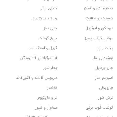
مخلوط کن و شیکر
همزن برقی
شستشو و نظافت
رنده و سالادساز
سرخکن و ایرگریل
چای ساز
مولتی کوکرو پلوپز
چرخ گوشت
پخت و پز
گریل و اسنک‌ ساز
نوشیدنی ساز
آب مرکبات و آبمیوه گیر
جارو پرتابل
بخار شور
اسپرسو ساز
سرویس قابلمه و آشپزخانه
جاروبرقی
غذاساز
فرش شور
فر و مایکروفر
گوشت کوب برقی
سشوار و شیور