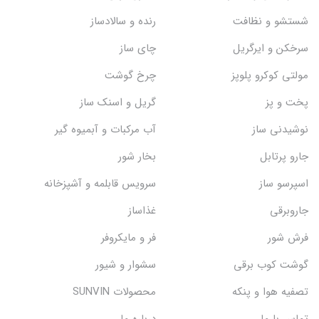
شستشو و نظافت
رنده و سالادساز
سرخکن و ایرگریل
چای ساز
مولتی کوکرو پلوپز
چرخ گوشت
پخت و پز
گریل و اسنک‌ ساز
نوشیدنی ساز
آب مرکبات و آبمیوه گیر
جارو پرتابل
بخار شور
اسپرسو ساز
سرویس قابلمه و آشپزخانه
جاروبرقی
غذاساز
فرش شور
فر و مایکروفر
گوشت کوب برقی
سشوار و شیور
تصفیه هوا و پنکه
محصولات SUNVIN
تماس با ما
درباره ما