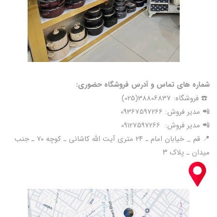
شماره های تماس و آدرس فروشگاه حضوری:
☎️ فروشگاه: 38806837(025)
📲 مدیر فروش: 09367597266
📲 مدیر فروش: 09127597266
📍 قم _ خیابان امام ـ ۲۴ متری آیت الله کاشانی ـ کوچه ۷۰ ـ جنب
میدان ـ پلاک ۳