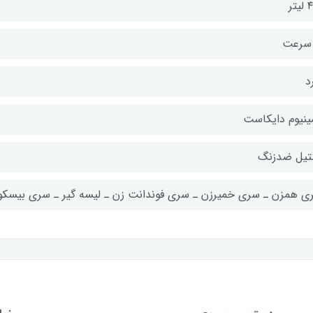
یتر
د
مینیوم دایکاست
تیل ضدزنگ
ی همزن ـ سری خمیرزن ـ سری فوندانت زن ـ لیسه گیر ـ سری بیسک