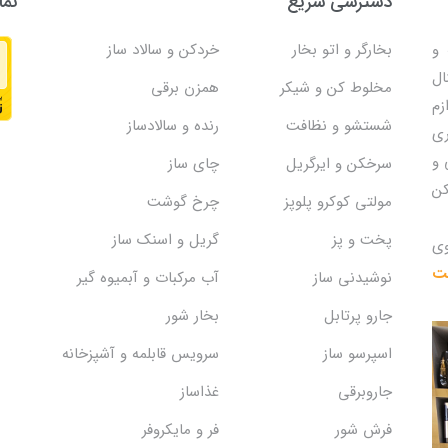
دسترسی سریع
نما
و
بخارگر و اتو بخار
خردکن و سالاد ساز
ال
مخلوط کن و شیکر
همزن برقی
زم
شستشو و نظافت
رنده و سالادساز
ری
 و
سرخکن و ایرگریل
چای ساز
کن
مولتی کوکرو پلوپز
چرخ گوشت
پخت و پز
گریل و اسنک‌ ساز
وی
یت
نوشیدنی ساز
آب مرکبات و آبمیوه گیر
جارو پرتابل
بخار شور
اسپرسو ساز
سرویس قابلمه و آشپزخانه
جاروبرقی
غذاساز
فرش شور
فر و مایکروفر