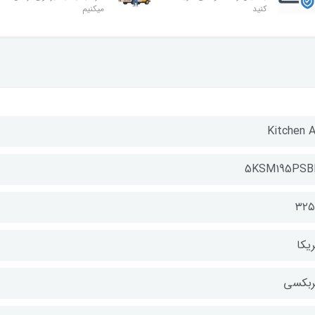
کنید
میکنیم
Kitchen A
5KSM195PSB
۳۲
یکا
ربکسی