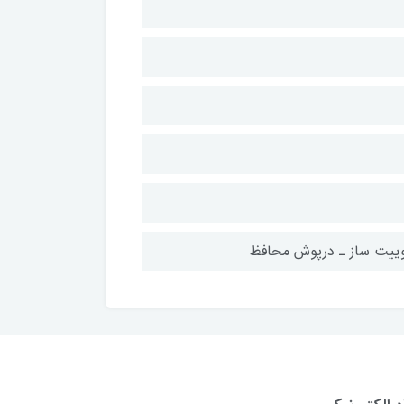
وییت ساز ـ درپوش محافظ