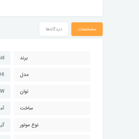
مشخصات
دیدگاه‌ها
برند
id
مدل
HI
توان
۵W
ساخت
آمر
نوع موتور
گی