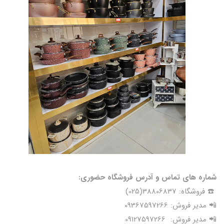
شماره های تماس و آدرس فروشگاه حضوری:
☎️ فروشگاه: 38806837(025)
📲 مدیر فروش: 09367597266
📲 مدیر فروش: 09127597266