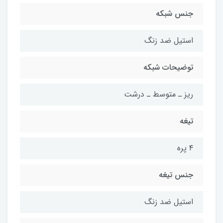
جنس شبکه
استیل ضد زنگ
توضیحات شبکه
ریز ـ متوسط ـ درشت
تیغه
۴ پره
جنس تیغه
استیل ضد زنگ