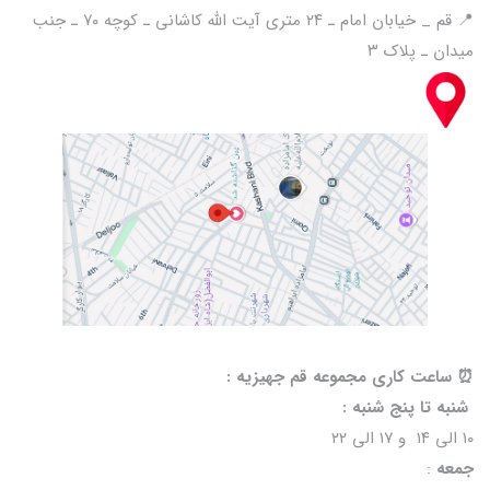
📍 قم _ خیابان امام ـ ۲۴ متری آیت الله کاشانی ـ کوچه ۷۰ ـ جنب
میدان ـ پلاک ۳
⏰️ ساعت کاری مجموعه قم جهیزیه :
شنبه تا پنج شنبه :
۱۰ الی ۱۴ و ۱۷ الی ۲۲
جمعه
: