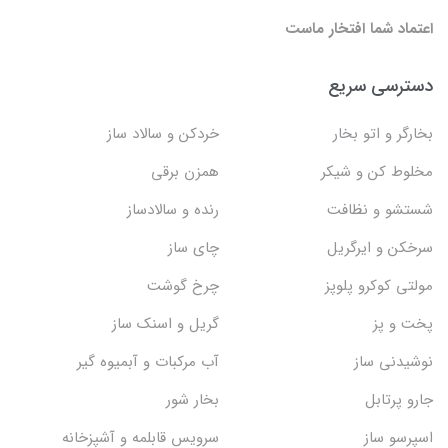
اعتماد شما افتخار ماست
دسترسی سریع
بخارگر و اتو بخار
خردکن و سالاد ساز
مخلوط کن و شیکر
همزن برقی
شستشو و نظافت
رنده و سالادساز
سرخکن و ایرگریل
چای ساز
مولتی کوکرو پلوپز
چرخ گوشت
پخت و پز
گریل و اسنک‌ ساز
نوشیدنی ساز
آب مرکبات و آبمیوه گیر
جارو پرتابل
بخار شور
اسپرسو ساز
سرویس قابلمه و آشپزخانه