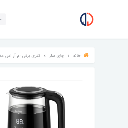
خانه
چای ساز
کتری برقی ام آر اس مدل 1890