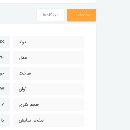
مشخصات
دیدگاه‌ها
برند
RS
مدل
90
ساخت
چی
توان
۰W
حجم کتری
1.7 لی
صفحه نمایش
دار