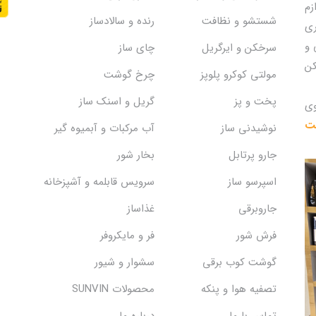
زم
شستشو و نظافت
رنده و سالادساز
ری
 و
سرخکن و ایرگریل
چای ساز
کن
مولتی کوکرو پلوپز
چرخ گوشت
پخت و پز
گریل و اسنک‌ ساز
وی
یت
نوشیدنی ساز
آب مرکبات و آبمیوه گیر
جارو پرتابل
بخار شور
اسپرسو ساز
سرویس قابلمه و آشپزخانه
جاروبرقی
غذاساز
فرش شور
فر و مایکروفر
گوشت کوب برقی
سشوار و شیور
تصفیه هوا و پنکه
محصولات SUNVIN