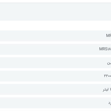
M
MRS18
ن
۲۲۰
تر
د