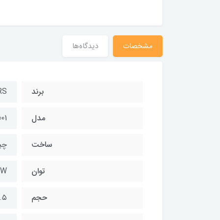
مشخصات
دیدگاه‌ها
برند
RS
مدل
01
ساخت
چی
توان
۰W
حجم
۶.۵ لی