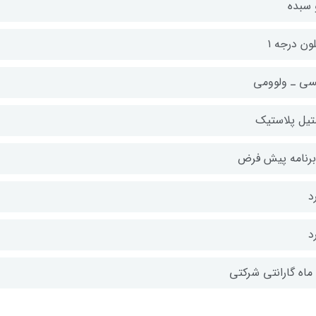
 سبده
ون درجه ۱
سی ـ ولوومی
تیل پلاستیک
د
د