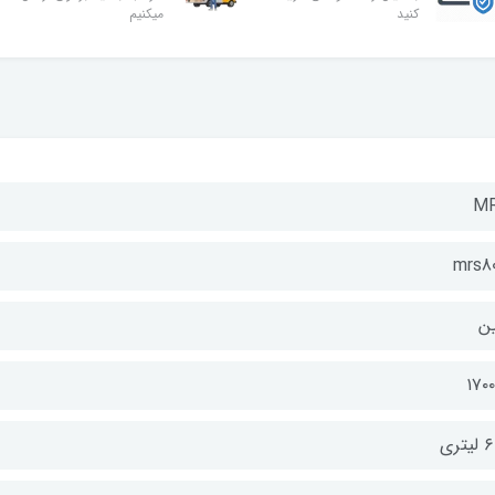
کنید
میکنیم
M
mrs80
ن
۱۷۰
تری