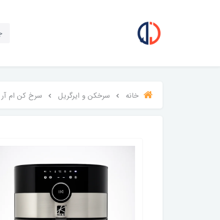
خانه
سرخکن و ایرگریل
سرخ کن ام آر اس 