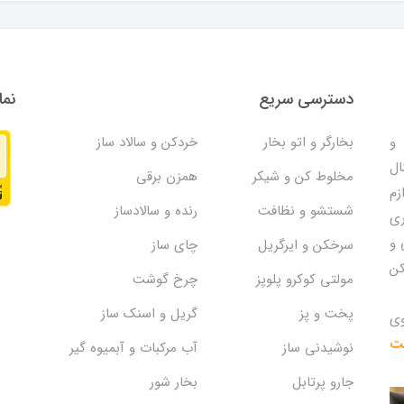
دسترسی سریع
نما
و
بخارگر و اتو بخار
خردکن و سالاد ساز
ال
مخلوط کن و شیکر
همزن برقی
زم
شستشو و نظافت
رنده و سالادساز
ری
 و
سرخکن و ایرگریل
چای ساز
کن
مولتی کوکرو پلوپز
چرخ گوشت
پخت و پز
گریل و اسنک‌ ساز
وی
یت
نوشیدنی ساز
آب مرکبات و آبمیوه گیر
جارو پرتابل
بخار شور