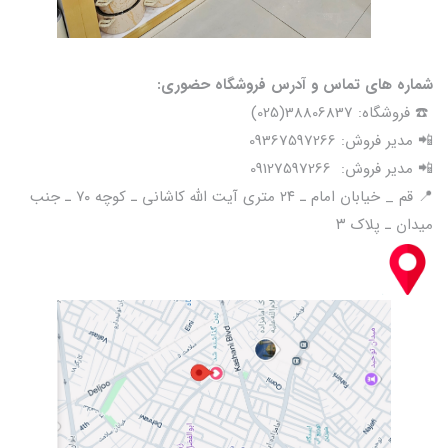
شماره های تماس و آدرس فروشگاه حضوری:
☎️ فروشگاه: 38806837(025)
📲 مدیر فروش: 09367597266
📲 مدیر فروش: 09127597266
📍 قم _ خیابان امام ـ ۲۴ متری آیت الله کاشانی ـ کوچه ۷۰ ـ جنب
میدان ـ پلاک ۳