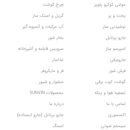
مولتی کوکرو پلوپز
چرخ گوشت
پخت و پز
گریل و اسنک‌ ساز
نوشیدنی ساز
آب مرکبات و آبمیوه گیر
جارو پرتابل
بخار شور
اسپرسو ساز
سرویس قابلمه و آشپزخانه
جاروبرقی
غذاساز
فرش شور
فر و مایکروفر
گوشت کوب برقی
سشوار و شیور
تصفیه هوا و پنکه
محصولات SUNVIN
تماس با ما
درباره ما
اکسسوری
جارو پرتابل (جارو ایستاده)
سیستم صوتی
اسمگ