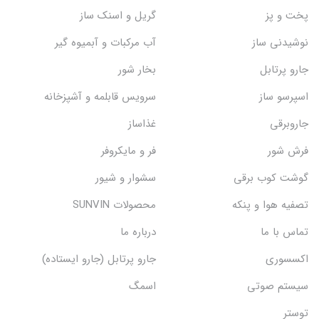
پخت و پز
گریل و اسنک‌ ساز
نوشیدنی ساز
آب مرکبات و آبمیوه گیر
جارو پرتابل
بخار شور
اسپرسو ساز
سرویس قابلمه و آشپزخانه
جاروبرقی
غذاساز
فرش شور
فر و مایکروفر
گوشت کوب برقی
سشوار و شیور
تصفیه هوا و پنکه
محصولات SUNVIN
تماس با ما
درباره ما
اکسسوری
جارو پرتابل (جارو ایستاده)
سیستم صوتی
اسمگ
توستر