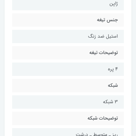
ژاپن
جنس تیغه
استیل ضد زنگ
توضیحات تیغه
۴ پره
شبکه
3 شبکه
توضیحات شبکه
ریز ـ متوسط ـ درشت