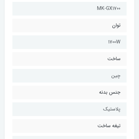
MK-GX1700
توان
1700W
ساخت
چین
جنس بدنه
پلاستیک
تیغه ساخت