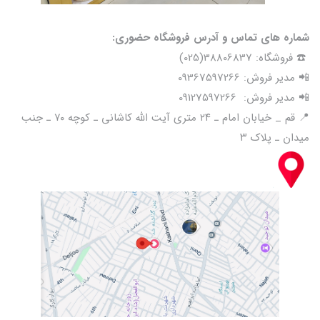
شماره های تماس و آدرس فروشگاه حضوری:
☎️ فروشگاه: 38806837(025)
📲 مدیر فروش: 09367597266
📲 مدیر فروش: 09127597266
📍 قم _ خیابان امام ـ ۲۴ متری آیت الله کاشانی ـ کوچه ۷۰ ـ جنب
میدان ـ پلاک ۳