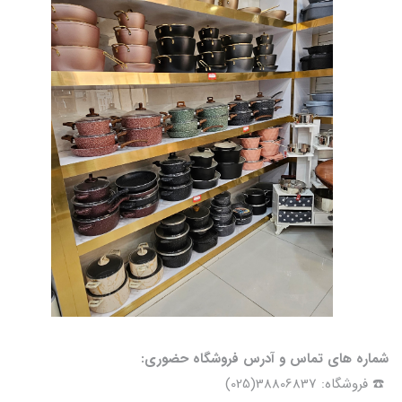
شماره های تماس و آدرس فروشگاه حضوری:
☎️ فروشگاه: 38806837(025)