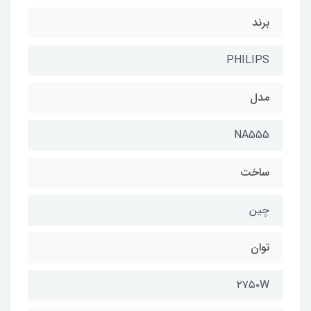
برند
PHILIPS
مدل
NA555
ساخت
چین
توان
۲۷۵۰W