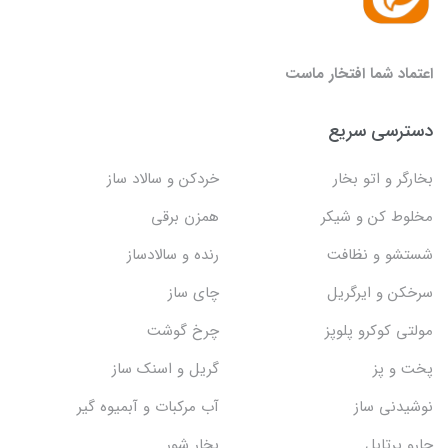
اعتماد شما افتخار ماست
دسترسی سریع
بخارگر و اتو بخار
خردکن و سالاد ساز
مخلوط کن و شیکر
همزن برقی
شستشو و نظافت
رنده و سالادساز
سرخکن و ایرگریل
چای ساز
مولتی کوکرو پلوپز
چرخ گوشت
پخت و پز
گریل و اسنک‌ ساز
نوشیدنی ساز
آب مرکبات و آبمیوه گیر
جارو پرتابل
بخار شور