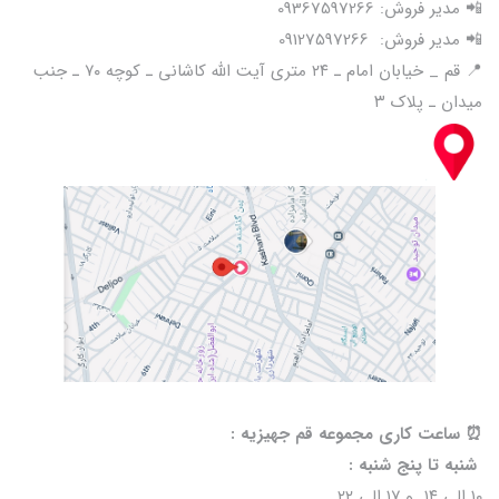
📲 مدیر فروش: 09367597266
📲 مدیر فروش: 09127597266
📍 قم _ خیابان امام ـ ۲۴ متری آیت الله کاشانی ـ کوچه ۷۰ ـ جنب
میدان ـ پلاک ۳
⏰️ ساعت کاری مجموعه قم جهیزیه :
شنبه تا پنج شنبه :
۱۰ الی ۱۴ و ۱۷ الی ۲۲