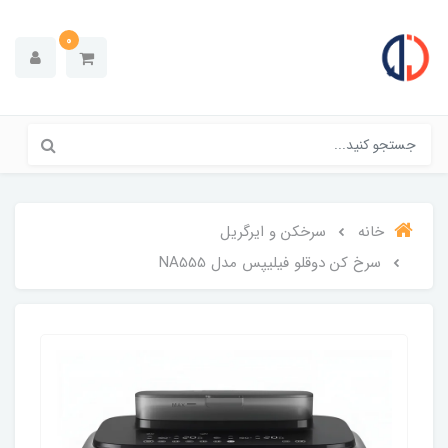
0
خانه
سرخکن و ایرگریل
سرخ کن دوقلو فیلیپس مدل NA555