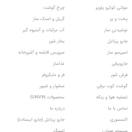
مولتی کوکرو پلوپز
چرخ گوشت
پخت و پز
گریل و اسنک‌ ساز
نوشیدنی ساز
آب مرکبات و آبمیوه گیر
جارو پرتابل
بخار شور
اسپرسو ساز
سرویس قابلمه و آشپزخانه
جاروبرقی
غذاساز
فرش شور
فر و مایکروفر
گوشت کوب برقی
سشوار و شیور
تصفیه هوا و پنکه
محصولات SUNVIN
تماس با ما
درباره ما
اکسسوری
جارو پرتابل (جارو ایستاده)
سیستم صوتی
اسمگ