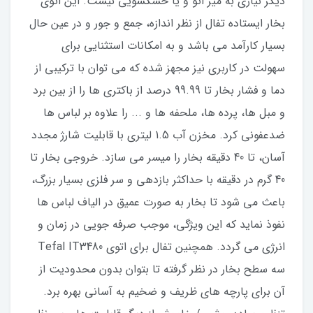
دیگر نیازی به میز اتو و یا خشکشویی نیست. این اتوی
بخار ایستاده تفال از نظر اندازه، جمع و جور و در عین حال
بسیار کارآمد می باشد و به امکانات استثنایی برای
سهولت در کاربری نیز مجهز شده که می توان با ترکیبی از
دما و فشار بخار تا 99.99 درصد از باکتری ها را از بین برد
و مبل ها، پرده ها، ملحفه ها و ... را علاوه بر لباس ها
ضدعفونی کرد. مخزن آب 1.5 لیتری با قابلیت شارژ مجدد
آسان، تا 40 دقیقه بخار را میسر می سازد. خروجی بخار تا
40 گرم در دقیقه با حداکثر بازدهی و سر فلزی بسیار بزرگ،
باعث می شود تا بخار به صورت عمیق در الیاف لباس ها
نفوذ نماید که این ویژگی، موجب صرفه جویی در زمان و
انرژی می گردد. همچنین تفال برای اتوی Tefal IT3480
سه سطح بخار در نظر گرفته تا بتوان بدون محدودیت از
آن برای پارچه های ظریف و ضخیم به آسانی بهره برد.