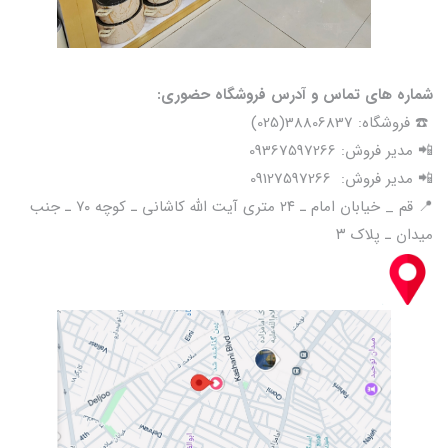
شماره های تماس و آدرس فروشگاه حضوری:
☎️ فروشگاه: 38806837(025)
📲 مدیر فروش: 09367597266
📲 مدیر فروش: 09127597266
📍 قم _ خیابان امام ـ ۲۴ متری آیت الله کاشانی ـ کوچه ۷۰ ـ جنب
میدان ـ پلاک ۳