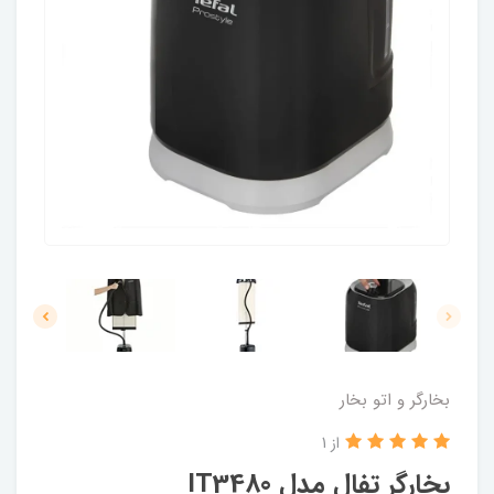
بخارگر و اتو بخار
از 1
بخارگر تفال مدل IT3480