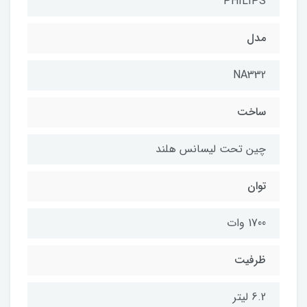
PHILIPS
مدل
NA332
ساخت
چین تحت لیسانس هلند
توان
1700 وات
ظرفیت
6.2 لیتر