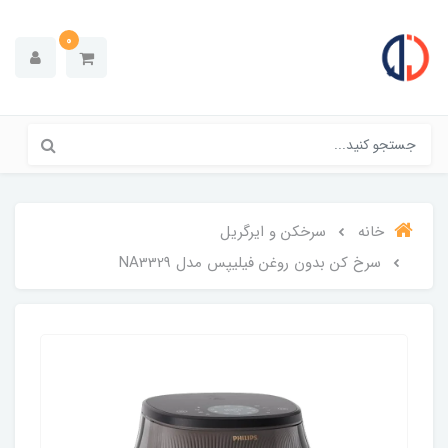
0
خانه
سرخکن و ایرگریل
سرخ کن بدون روغن فیلیپس مدل NA332۹