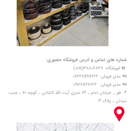
شماره های تماس و آدرس فروشگاه حضوری:
☎️ فروشگاه: 38806837(025)
📲 مدیر فروش: 09367597266
📲 مدیر فروش: 09127597266
📍 قم _ خیابان امام ـ ۲۴ متری آیت الله کاشانی ـ کوچه ۷۰ ـ جنب
میدان ـ پلاک ۳