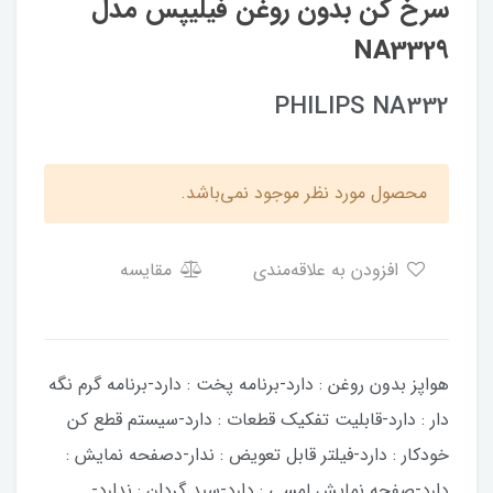
سرخ کن بدون روغن فیلیپس مدل
NA332۹
PHILIPS NA332
محصول مورد نظر موجود نمی‌باشد.
افزودن به علاقه‌مندی
مقایسه
هواپز بدون روغن : دارد-برنامه پخت : دارد-برنامه گرم نگه
دار : دارد-قابلیت تفکیک قطعات : دارد-سیستم قطع کن
خودکار : دارد-فیلتر قابل تعویض : ندار-دصفحه نمایش :
دارد-صفحه نمایش لمسی : دارد-سبد گردان : ندارد-