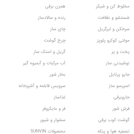
مخلوط کن و شیکر
همزن برقی
شستشو و نظافت
رنده و سالادساز
سرخکن و ایرگریل
چای ساز
مولتی کوکرو پلوپز
چرخ گوشت
پخت و پز
گریل و اسنک‌ ساز
نوشیدنی ساز
آب مرکبات و آبمیوه گیر
جارو پرتابل
بخار شور
اسپرسو ساز
سرویس قابلمه و آشپزخانه
جاروبرقی
غذاساز
فرش شور
فر و مایکروفر
گوشت کوب برقی
سشوار و شیور
تصفیه هوا و پنکه
محصولات SUNVIN