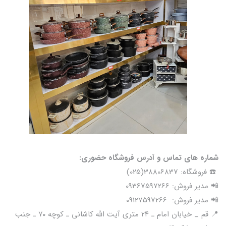
شماره های تماس و آدرس فروشگاه حضوری:
☎️ فروشگاه: 38806837(025)
📲 مدیر فروش: 09367597266
📲 مدیر فروش: 09127597266
📍 قم _ خیابان امام ـ ۲۴ متری آیت الله کاشانی ـ کوچه ۷۰ ـ جنب