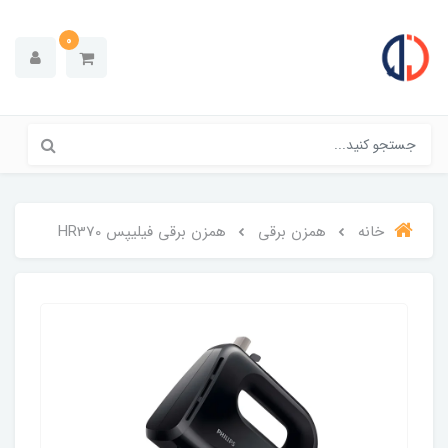
0
خانه
همزن برقی
همزن برقی فیلیپس HR370