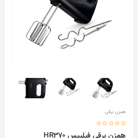
همزن برقی
همزن برقی فیلیپس HR370