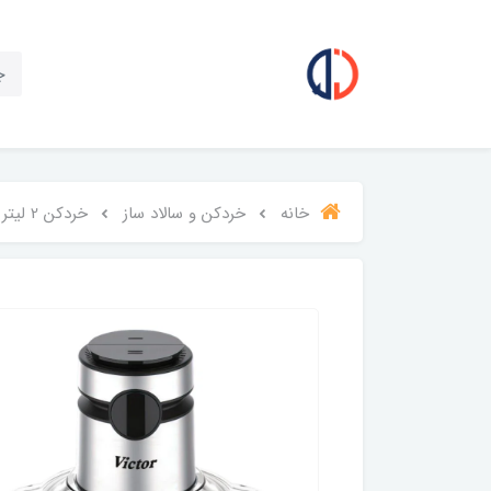
خانه
خردکن و سالاد ساز
خردکن 2 لیتر ویکتور مدل VK1001CH