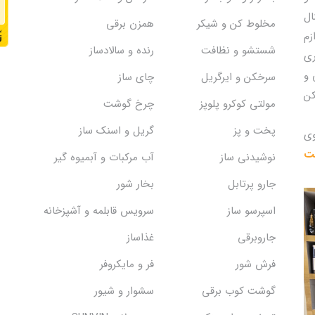
ال
مخلوط کن و شیکر
همزن برقی
زم
شستشو و نظافت
رنده و سالادساز
ری
 و
سرخکن و ایرگریل
چای ساز
کن
مولتی کوکرو پلوپز
چرخ گوشت
پخت و پز
گریل و اسنک‌ ساز
وی
یت
نوشیدنی ساز
آب مرکبات و آبمیوه گیر
جارو پرتابل
بخار شور
اسپرسو ساز
سرویس قابلمه و آشپزخانه
جاروبرقی
غذاساز
فرش شور
فر و مایکروفر
گوشت کوب برقی
سشوار و شیور