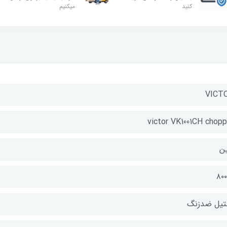
کنید
میکنیم
VICT
victor VK1001CH chopp
ن
۸۰
تیل ضدزنگ