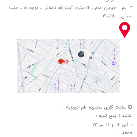
📍 قم _ خیابان امام ـ ۲۴ متری آیت الله کاشانی ـ کوچه ۷۰ ـ جنب
میدان ـ پلاک ۳
⏰️ ساعت کاری مجموعه قم جهیزیه :
شنبه تا پنج شنبه :
۱۰ الی ۱۴ و ۱۷ الی ۲۲
جمعه
: