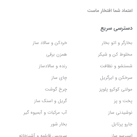
اعتماد شما افتخار ماست
دسترسی سریع
بخارگر و اتو بخار
خردکن و سالاد ساز
مخلوط کن و شیکر
همزن برقی
شستشو و نظافت
رنده و سالادساز
سرخکن و ایرگریل
چای ساز
مولتی کوکرو پلوپز
چرخ گوشت
پخت و پز
گریل و اسنک‌ ساز
نوشیدنی ساز
آب مرکبات و آبمیوه گیر
جارو پرتابل
بخار شور
اسپرسو ساز
سرویس قابلمه و آشپزخانه