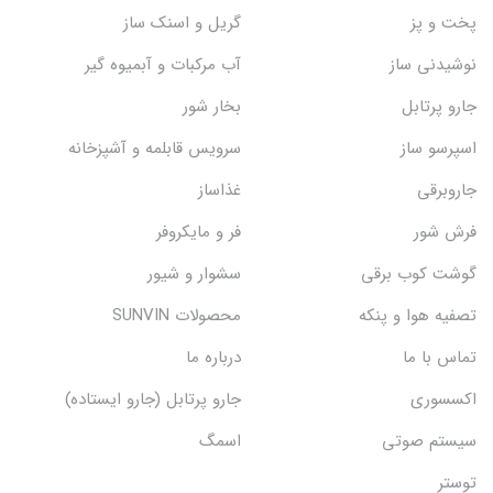
پخت و پز
گریل و اسنک‌ ساز
نوشیدنی ساز
آب مرکبات و آبمیوه گیر
جارو پرتابل
بخار شور
اسپرسو ساز
سرویس قابلمه و آشپزخانه
جاروبرقی
غذاساز
فرش شور
فر و مایکروفر
گوشت کوب برقی
سشوار و شیور
تصفیه هوا و پنکه
محصولات SUNVIN
تماس با ما
درباره ما
اکسسوری
جارو پرتابل (جارو ایستاده)
سیستم صوتی
اسمگ
توستر