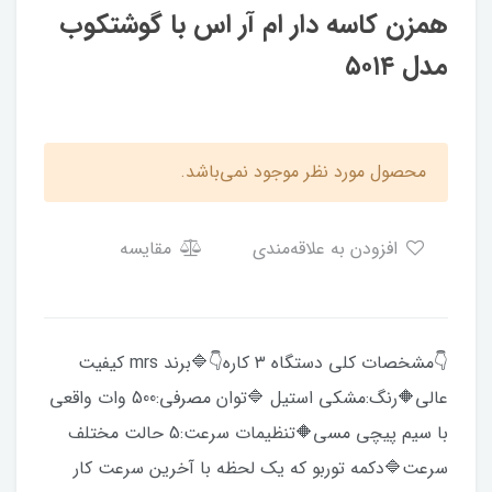
همزن کاسه دار ام آر اس با گوشتکوب
مدل ۵۰۱۴
محصول مورد نظر موجود نمی‌باشد.
افزودن به علاقه‌مندی
مقایسه
👇مشخصات کلی دستگاه ۳ کاره👇🔷️برند mrs کیفیت
عالی🔶️رنگ:مشکی استیل 🔷️توان مصرفی:500 وات واقعی
با سیم پیچی مسی🔶️تنظیمات سرعت:5 حالت مختلف
سرعت🔷️دکمه توربو که یک لحظه با آخرین سرعت کار