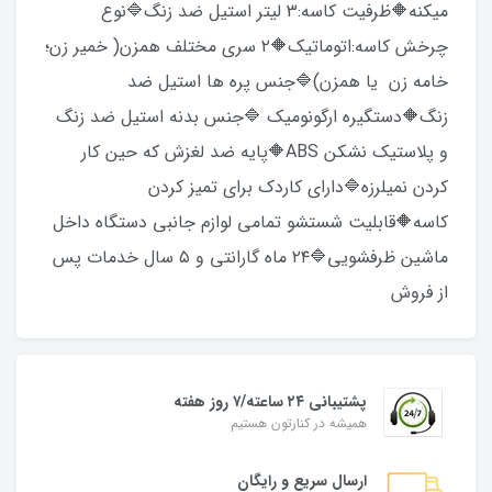
میکنه🔶️ظرفیت کاسه:3 لیتر استیل ضد زنگ🔷️نوع
چرخش کاسه:اتوماتیک🔶️۲ سری مختلف همزن( خمیر زن؛
خامه زن یا همزن)🔷️جنس پره ها استیل ضد
زنگ🔶️دستگیره ارگونومیک‌ 🔷️جنس بدنه استیل ضد زنگ
و پلاستیک نشکن ABS🔶️پایه ضد لغزش که حین کار
کردن نمیلرزه🔷️دارای کاردک برای تمیز کردن
کاسه🔶️قابلیت شستشو تمامی لوازم جانبی دستگاه داخل
ماشین ظرفشویی🔷️۲۴ ماه گارانتی و ۵ سال خدمات پس
از فروش
پشتیبانی ۲۴ ساعته/۷ روز هفته
همیشه در کنارتون هستیم
ارسال سریع و رایگان