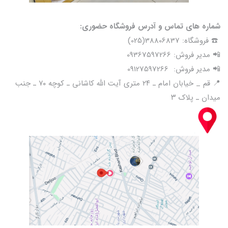
شماره های تماس و آدرس فروشگاه حضوری:
☎️ فروشگاه: 38806837(025)
📲 مدیر فروش: 09367597266
📲 مدیر فروش: 09127597266
📍 قم _ خیابان امام ـ ۲۴ متری آیت الله کاشانی ـ کوچه ۷۰ ـ جنب
میدان ـ پلاک ۳