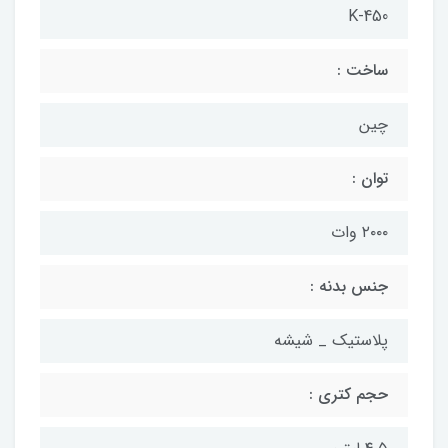
K-450
ساخت :
چین
توان :
۲۰۰۰ وات
جنس بدنه :
پلاستیک _ شیشه
حجم کتری :