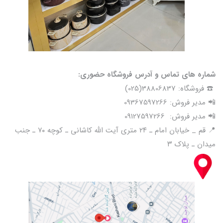
شماره های تماس و آدرس فروشگاه حضوری:
☎️ فروشگاه: 38806837(025)
📲 مدیر فروش: 09367597266
📲 مدیر فروش: 09127597266
📍 قم _ خیابان امام ـ ۲۴ متری آیت الله کاشانی ـ کوچه ۷۰ ـ جنب
میدان ـ پلاک ۳