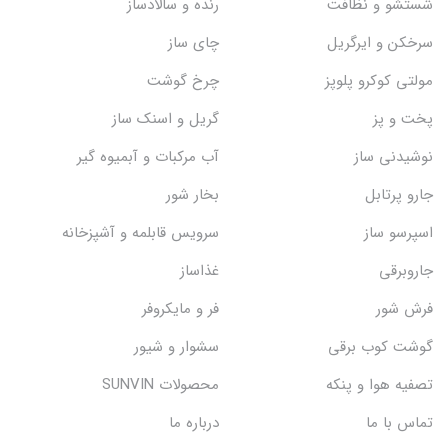
شستشو و نظافت
رنده و سالادساز
سرخکن و ایرگریل
چای ساز
مولتی کوکرو پلوپز
چرخ گوشت
پخت و پز
گریل و اسنک‌ ساز
نوشیدنی ساز
آب مرکبات و آبمیوه گیر
جارو پرتابل
بخار شور
اسپرسو ساز
سرویس قابلمه و آشپزخانه
جاروبرقی
غذاساز
فرش شور
فر و مایکروفر
گوشت کوب برقی
سشوار و شیور
تصفیه هوا و پنکه
محصولات SUNVIN
تماس با ما
درباره ما