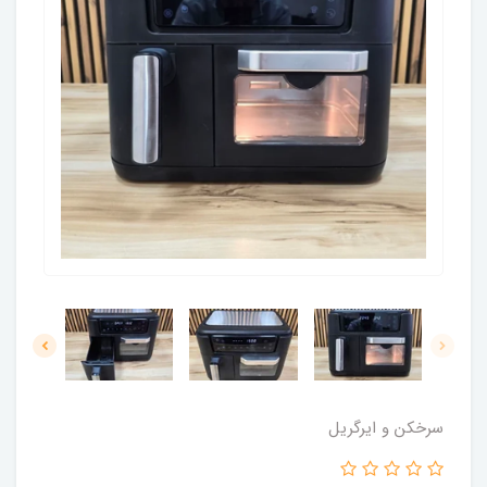
سرخکن و ایرگریل