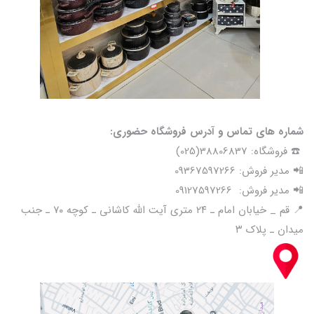
شماره های تماس و آدرس فروشگاه حضوری:
☎️ فروشگاه: 38806837(025)
📲 مدیر فروش: 09367597266
📲 مدیر فروش: 09127597266
📍 قم _ خیابان امام ـ ۲۴ متری آیت الله کاشانی ـ کوچه ۷۰ ـ جنب
میدان ـ پلاک ۳