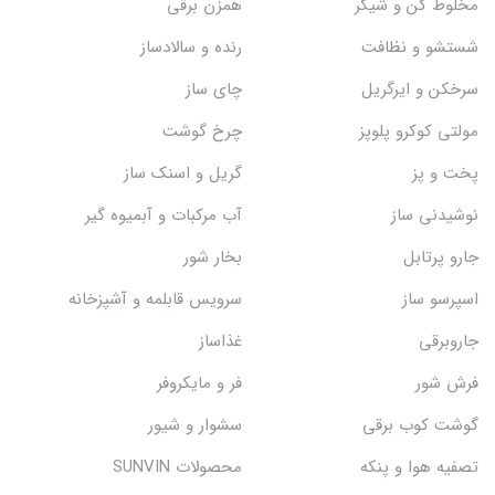
مخلوط کن و شیکر
همزن برقی
شستشو و نظافت
رنده و سالادساز
سرخکن و ایرگریل
چای ساز
مولتی کوکرو پلوپز
چرخ گوشت
پخت و پز
گریل و اسنک‌ ساز
نوشیدنی ساز
آب مرکبات و آبمیوه گیر
جارو پرتابل
بخار شور
اسپرسو ساز
سرویس قابلمه و آشپزخانه
جاروبرقی
غذاساز
فرش شور
فر و مایکروفر
گوشت کوب برقی
سشوار و شیور
تصفیه هوا و پنکه
محصولات SUNVIN