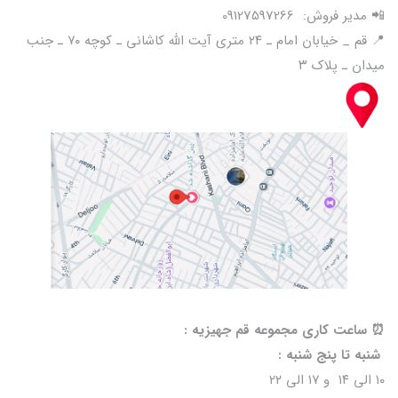
📲 مدیر فروش: 09127597266
📍 قم _ خیابان امام ـ ۲۴ متری آیت الله کاشانی ـ کوچه ۷۰ ـ جنب
میدان ـ پلاک ۳
⏰️ ساعت کاری مجموعه قم جهیزیه :
شنبه تا پنج شنبه :
۱۰ الی ۱۴ و ۱۷ الی ۲۲