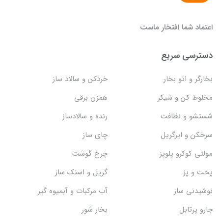
اعتماد شما افتخار ماست
دسترسی سریع
بخارگر و اتو بخار
خردکن و سالاد ساز
مخلوط کن و شیکر
همزن برقی
شستشو و نظافت
رنده و سالادساز
سرخکن و ایرگریل
چای ساز
مولتی کوکرو پلوپز
چرخ گوشت
پخت و پز
گریل و اسنک‌ ساز
نوشیدنی ساز
آب مرکبات و آبمیوه گیر
جارو پرتابل
بخار شور