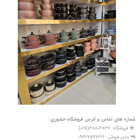
شماره های تماس و آدرس فروشگاه حضوری:
☎️ فروشگاه: 38806837(025)
📲 مدیر فروش: 09367597266