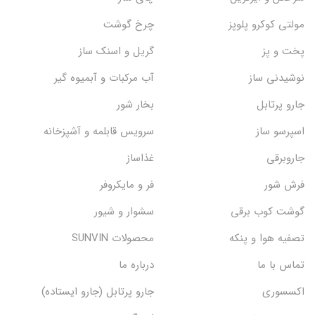
مولتی کوکرو پلوپز
چرخ گوشت
پخت و پز
گریل و اسنک‌ ساز
نوشیدنی ساز
آب مرکبات و آبمیوه گیر
جارو پرتابل
بخار شور
اسپرسو ساز
سرویس قابلمه و آشپزخانه
جاروبرقی
غذاساز
فرش شور
فر و مایکروفر
گوشت کوب برقی
سشوار و شیور
تصفیه هوا و پنکه
محصولات SUNVIN
تماس با ما
درباره ما
اکسسوری
جارو پرتابل (جارو ایستاده)