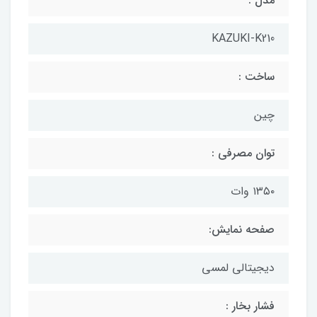
مدل :
KAZUKI-K210
ساخت :
چین
توان مصرفی :
۱۳۵۰ وات
صفحه نمایش:
دیجیتالی لمسی
فشار بخار :