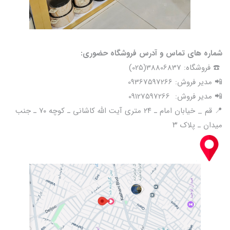
شماره های تماس و آدرس فروشگاه حضوری:
☎️ فروشگاه: 38806837(025)
📲 مدیر فروش: 09367597266
📲 مدیر فروش: 09127597266
📍 قم _ خیابان امام ـ ۲۴ متری آیت الله کاشانی ـ کوچه ۷۰ ـ جنب
میدان ـ پلاک ۳