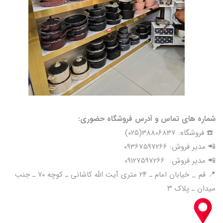
شماره های تماس و آدرس فروشگاه حضوری:
☎️ فروشگاه: 38806837(025)
📲 مدیر فروش: 09367597266
📲 مدیر فروش: 09127597266
📍 قم _ خیابان امام ـ ۲۴ متری آیت الله کاشانی ـ کوچه ۷۰ ـ جنب
میدان ـ پلاک ۳