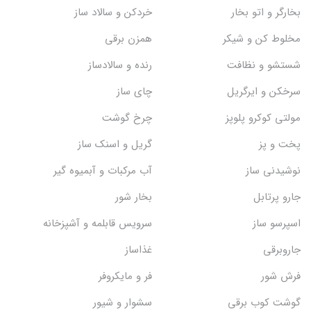
بخارگر و اتو بخار
خردکن و سالاد ساز
مخلوط کن و شیکر
همزن برقی
شستشو و نظافت
رنده و سالادساز
سرخکن و ایرگریل
چای ساز
مولتی کوکرو پلوپز
چرخ گوشت
پخت و پز
گریل و اسنک‌ ساز
نوشیدنی ساز
آب مرکبات و آبمیوه گیر
جارو پرتابل
بخار شور
اسپرسو ساز
سرویس قابلمه و آشپزخانه
جاروبرقی
غذاساز
فرش شور
فر و مایکروفر
گوشت کوب برقی
سشوار و شیور