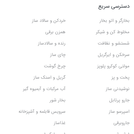
دسترسی سریع
بخارگر و اتو بخار
خردکن و سالاد ساز
مخلوط کن و شیکر
همزن برقی
شستشو و نظافت
رنده و سالادساز
سرخکن و ایرگریل
چای ساز
مولتی کوکرو پلوپز
چرخ گوشت
پخت و پز
گریل و اسنک‌ ساز
نوشیدنی ساز
آب مرکبات و آبمیوه گیر
جارو پرتابل
بخار شور
اسپرسو ساز
سرویس قابلمه و آشپزخانه
جاروبرقی
غذاساز