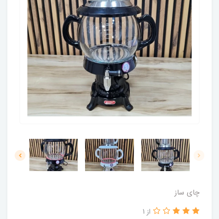
چای ساز
از 1