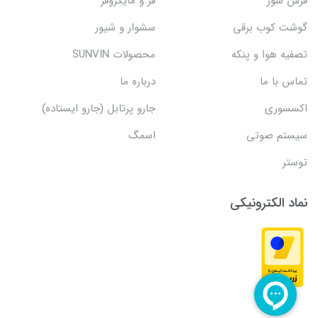
فرش شور
فر و مایکروفر
گوشت کوب برقی
سشوار و شیور
تصفیه هوا و پنکه
محصولات SUNVIN
تماس با ما
درباره ما
اکسسوری
جارو پرتابل (جارو ایستاده)
سیستم صوتی
اسمگ
توستر
نماد الکترونیکی