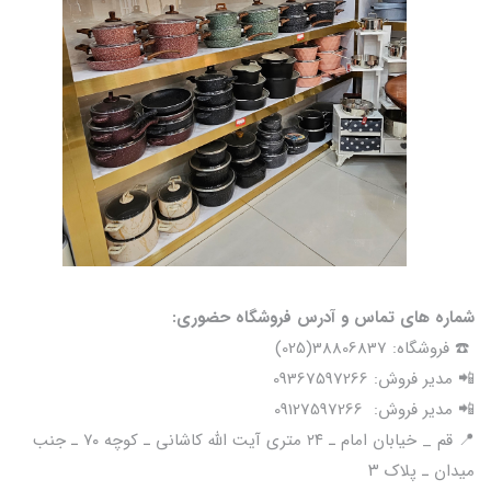
شماره های تماس و آدرس فروشگاه حضوری:
☎️ فروشگاه: 38806837(025)
📲 مدیر فروش: 09367597266
📲 مدیر فروش: 09127597266
📍 قم _ خیابان امام ـ ۲۴ متری آیت الله کاشانی ـ کوچه ۷۰ ـ جنب
میدان ـ پلاک ۳