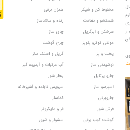
ال
مخلوط کن و شیکر
همزن برقی
زم
شستشو و نظافت
رنده و سالادساز
ری
 و
سرخکن و ایرگریل
چای ساز
کن
مولتی کوکرو پلوپز
چرخ گوشت
پخت و پز
گریل و اسنک‌ ساز
وی
یت
نوشیدنی ساز
آب مرکبات و آبمیوه گیر
جارو پرتابل
بخار شور
اسپرسو ساز
سرویس قابلمه و آشپزخانه
جاروبرقی
غذاساز
فرش شور
فر و مایکروفر
گوشت کوب برقی
سشوار و شیور