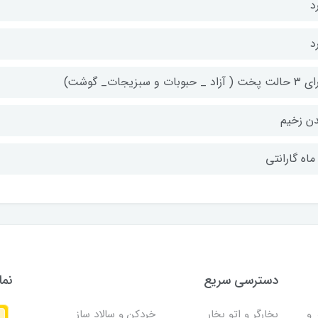
د
د
 آزاد _ حبوبات و سبزیجات_ گوشت)
ن زخیم
دسترسی سریع
نما
و
بخارگر و اتو بخار
خردکن و سالاد ساز