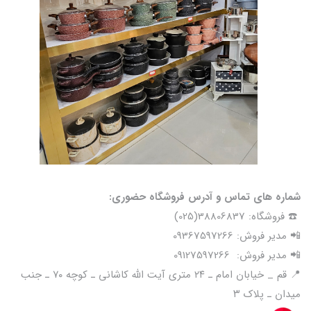
شماره های تماس و آدرس فروشگاه حضوری:
☎️ فروشگاه: 38806837(025)
📲 مدیر فروش: 09367597266
📲 مدیر فروش: 09127597266
📍 قم _ خیابان امام ـ ۲۴ متری آیت الله کاشانی ـ کوچه ۷۰ ـ جنب
میدان ـ پلاک ۳