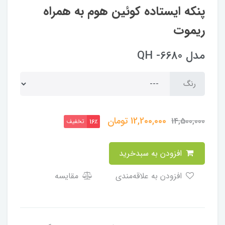
پنکه ایستاده کوئین هوم به همراه
ریموت
مدل QH -6680
رنگ
12,200,000
تومان
14,500,000
تخفیف
16٪
افزودن به سبدخرید
افزودن به علاقه‌مندی
مقایسه