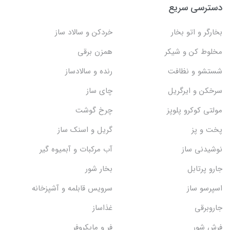
دسترسی سریع
بخارگر و اتو بخار
خردکن و سالاد ساز
مخلوط کن و شیکر
همزن برقی
شستشو و نظافت
رنده و سالادساز
سرخکن و ایرگریل
چای ساز
مولتی کوکرو پلوپز
چرخ گوشت
پخت و پز
گریل و اسنک‌ ساز
نوشیدنی ساز
آب مرکبات و آبمیوه گیر
جارو پرتابل
بخار شور
اسپرسو ساز
سرویس قابلمه و آشپزخانه
جاروبرقی
غذاساز
فرش شور
فر و مایکروفر