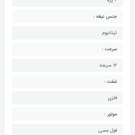
۴ پره
جنس تیغه :
تیتانیوم
سرعت :
۱۲ سرعته
شفت :
فلزی
موتور :
فول مسی