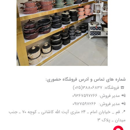
شماره های تماس و آدرس فروشگاه حضوری:
☎️ فروشگاه: 38806837(025)
📲 مدیر فروش: 09367597266
📲 مدیر فروش: 09127597266
📍 قم _ خیابان امام ـ ۲۴ متری آیت الله کاشانی ـ کوچه ۷۰ ـ جنب
میدان ـ پلاک ۳