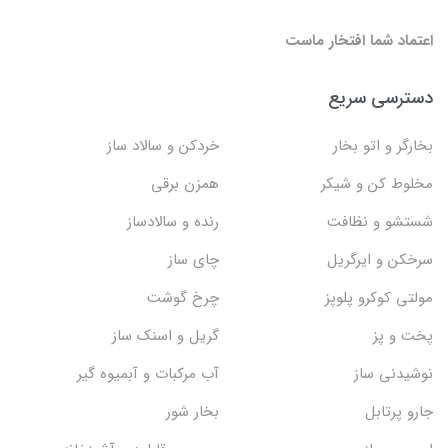
اعتماد شما افتخار ماست
دسترسی سریع
بخارگر و اتو بخار
خردکن و سالاد ساز
مخلوط کن و شیکر
همزن برقی
شستشو و نظافت
رنده و سالادساز
سرخکن و ایرگریل
چای ساز
مولتی کوکرو پلوپز
چرخ گوشت
پخت و پز
گریل و اسنک‌ ساز
نوشیدنی ساز
آب مرکبات و آبمیوه گیر
جارو پرتابل
بخار شور