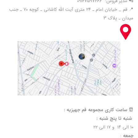
📲 مدیر فروش: 09127597266
📍 قم _ خیابان امام ـ ۲۴ متری آیت الله کاشانی ـ کوچه ۷۰ ـ جنب
میدان ـ پلاک ۳
⏰️ ساعت کاری مجموعه قم جهیزیه :
شنبه تا پنج شنبه :
۱۰ الی ۱۴ و ۱۷ الی ۲۲
جمعه
: