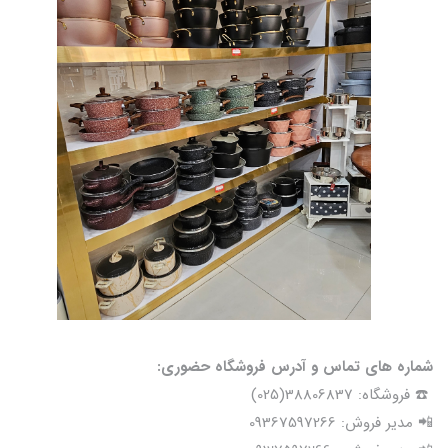
شماره های تماس و آدرس فروشگاه حضوری:
☎️ فروشگاه: 38806837(025)
📲 مدیر فروش: 09367597266