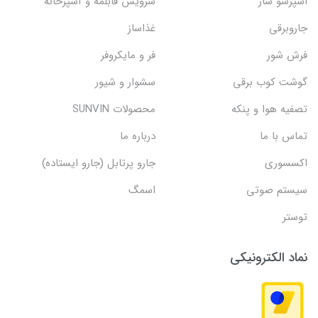
اسپرسو ساز
سرویس قابلمه و آشپزخانه
جاروبرقی
غذاساز
فرش شور
فر و مایکروفر
گوشت کوب برقی
سشوار و شیور
تصفیه هوا و پنکه
محصولات SUNVIN
تماس با ما
درباره ما
اکسسوری
جارو پرتابل (جارو ایستاده)
سیستم صوتی
اسمگ
توستر
نماد الکترونیکی