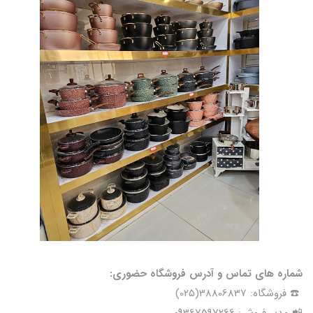
شماره های تماس و آدرس فروشگاه حضوری:
☎️ فروشگاه: 38806837(025)