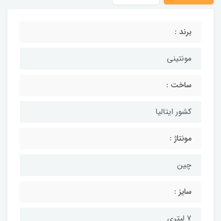
برند :
مونتینی
ساخت :
کشور ایتالیا
مونتاژ :
چین
سایز :
۷ لیتری