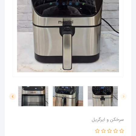
سرخکن و ایرگریل