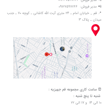
📲 مدیر فروش: 09367597266
📲 مدیر فروش: 09127597266
📍 قم _ خیابان امام ـ ۲۴ متری آیت الله کاشانی ـ کوچه ۷۰ ـ جنب
میدان ـ پلاک ۳
⏰️ ساعت کاری مجموعه قم جهیزیه :
شنبه تا پنج شنبه :
۱۰ الی ۱۴ و ۱۷ الی ۲۲