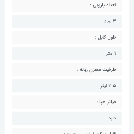
تعداد پارویی :
۳ عدد
طول کابل :
۹ متر
ظرفیت مخزن زباله :
۳.۵ لیتر
فیلتر هپا :
دارد