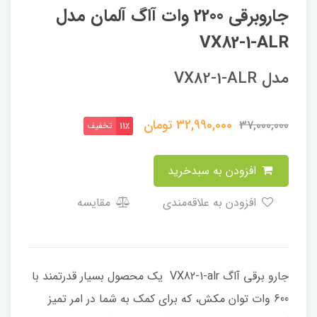
جاروبرقی 2200 وات آاگ آلمان مدل
VX82-1-ALR
مدل VX82-1-ALR
32,990,000
تومان
37,000,000
تخفیف
11٪
افزودن به سبدخرید
افزودن به علاقه‌مندی
مقایسه
جارو برقی آاگ VX82-1-alr یک محصول بسیار قدرتمند با
600 وات توان مکش، که برای کمک به شما در امر تمیز