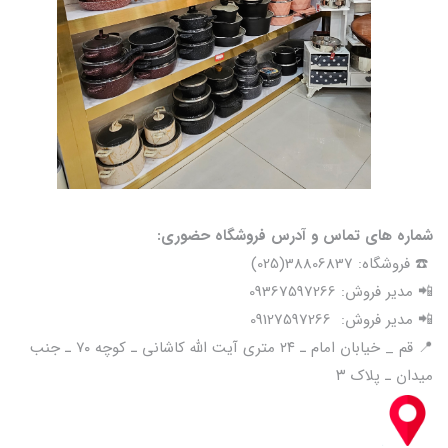
شماره های تماس و آدرس فروشگاه حضوری:
☎️ فروشگاه: 38806837(025)
📲 مدیر فروش: 09367597266
📲 مدیر فروش: 09127597266
📍 قم _ خیابان امام ـ ۲۴ متری آیت الله کاشانی ـ کوچه ۷۰ ـ جنب
میدان ـ پلاک ۳