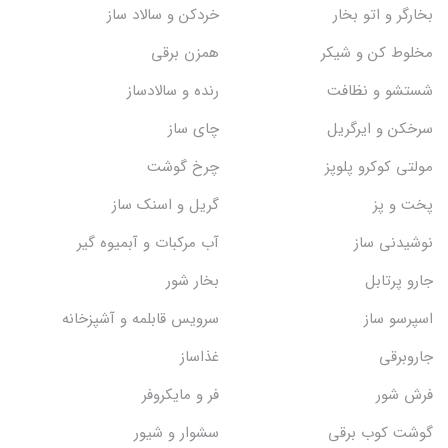
بخارگر و اتو بخار
خردکن و سالاد ساز
مخلوط کن و شیکر
همزن برقی
شستشو و نظافت
رنده و سالادساز
سرخکن و ایرگریل
چای ساز
مولتی کوکرو پلوپز
چرخ گوشت
پخت و پز
گریل و اسنک‌ ساز
نوشیدنی ساز
آب مرکبات و آبمیوه گیر
جارو پرتابل
بخار شور
اسپرسو ساز
سرویس قابلمه و آشپزخانه
جاروبرقی
غذاساز
فرش شور
فر و مایکروفر
گوشت کوب برقی
سشوار و شیور