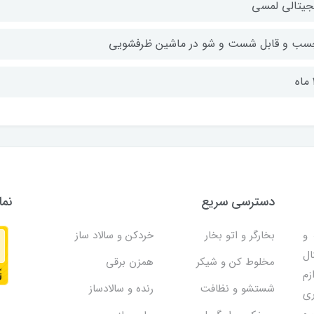
جیتالی لمسی
سب و قابل شست و شو در ماشین ظرفشویی
دسترسی سریع
نما
و
بخارگر و اتو بخار
خردکن و سالاد ساز
ال
مخلوط کن و شیکر
همزن برقی
زم
شستشو و نظافت
رنده و سالادساز
ری
 و