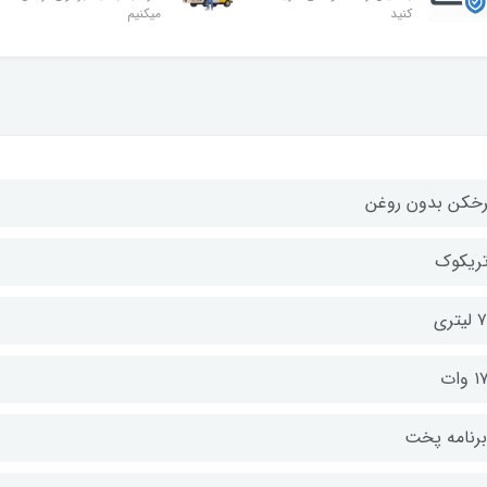
کنید
میکنیم
خکن بدون روغن
تریکوک
تری
وات