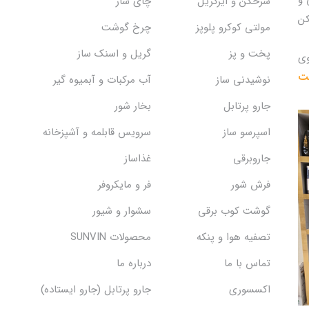
سرخکن و ایرگریل
چای ساز
کن
مولتی کوکرو پلوپز
چرخ گوشت
پخت و پز
گریل و اسنک‌ ساز
وی
یت
نوشیدنی ساز
آب مرکبات و آبمیوه گیر
جارو پرتابل
بخار شور
اسپرسو ساز
سرویس قابلمه و آشپزخانه
جاروبرقی
غذاساز
فرش شور
فر و مایکروفر
گوشت کوب برقی
سشوار و شیور
تصفیه هوا و پنکه
محصولات SUNVIN
تماس با ما
درباره ما
اکسسوری
جارو پرتابل (جارو ایستاده)