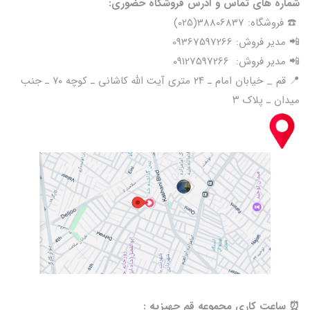
شماره های تماس و آدرس فروشگاه حضوری:
☎️ فروشگاه: 38806837(025)
📲 مدیر فروش: 09367597266
📲 مدیر فروش: 09127597266
📍 قم _ خیابان امام ـ ۲۴ متری آیت الله کاشانی ـ کوچه ۷۰ ـ جنب
میدان ـ پلاک ۳
⏰️ ساعت کاری مجموعه قم جهیزیه :