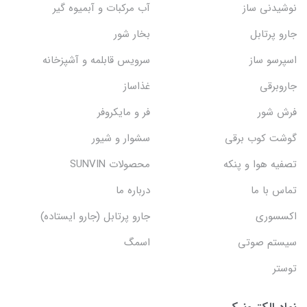
نوشیدنی ساز
آب مرکبات و آبمیوه گیر
جارو پرتابل
بخار شور
اسپرسو ساز
سرویس قابلمه و آشپزخانه
جاروبرقی
غذاساز
فرش شور
فر و مایکروفر
گوشت کوب برقی
سشوار و شیور
تصفیه هوا و پنکه
محصولات SUNVIN
تماس با ما
درباره ما
اکسسوری
جارو پرتابل (جارو ایستاده)
سیستم صوتی
اسمگ
توستر