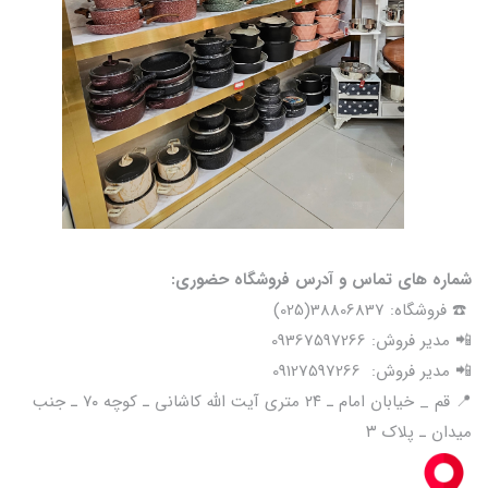
شماره های تماس و آدرس فروشگاه حضوری:
☎️ فروشگاه: 38806837(025)
📲 مدیر فروش: 09367597266
📲 مدیر فروش: 09127597266
📍 قم _ خیابان امام ـ ۲۴ متری آیت الله کاشانی ـ کوچه ۷۰ ـ جنب
میدان ـ پلاک ۳