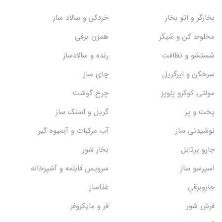
بخارگر و اتو بخار
خردکن و سالاد ساز
مخلوط کن و شیکر
همزن برقی
شستشو و نظافت
رنده و سالادساز
سرخکن و ایرگریل
چای ساز
مولتی کوکرو پلوپز
چرخ گوشت
پخت و پز
گریل و اسنک‌ ساز
نوشیدنی ساز
آب مرکبات و آبمیوه گیر
جارو پرتابل
بخار شور
اسپرسو ساز
سرویس قابلمه و آشپزخانه
جاروبرقی
غذاساز
فرش شور
فر و مایکروفر