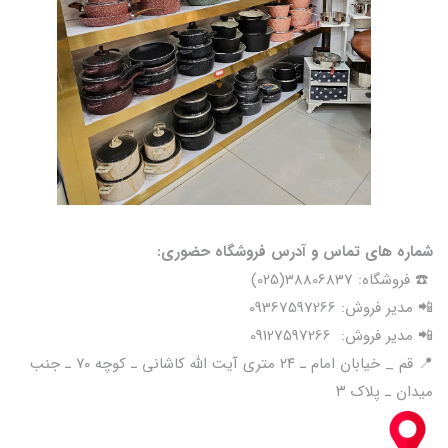
شماره های تماس و آدرس فروشگاه حضوری:
☎️ فروشگاه: 38806837(025)
📲 مدیر فروش: 09367597266
📲 مدیر فروش: 09127597266
📍 قم _ خیابان امام ـ ۲۴ متری آیت الله کاشانی ـ کوچه ۷۰ ـ جنب
میدان ـ پلاک ۳