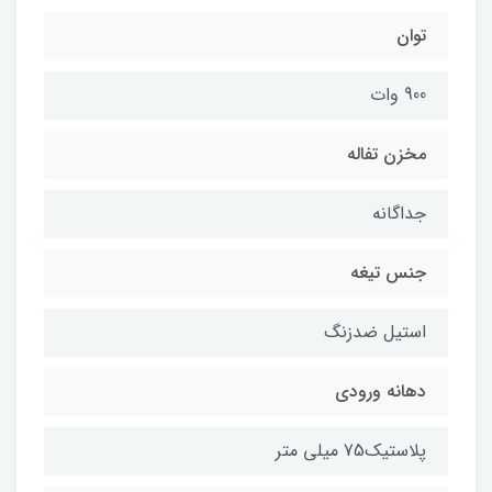
توان
900 وات
مخزن تفاله
جداگانه
جنس تیغه
استیل ضدزنگ
دهانه ورودی
پلاستیک75 میلی متر