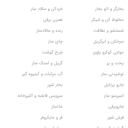
بخارگر و اتو بخار
خردکن و سالاد ساز
مخلوط کن و شیکر
همزن برقی
شستشو و نظافت
رنده و سالادساز
سرخکن و ایرگریل
چای ساز
مولتی کوکرو پلوپز
چرخ گوشت
پخت و پز
گریل و اسنک‌ ساز
نوشیدنی ساز
آب مرکبات و آبمیوه گیر
جارو پرتابل
بخار شور
اسپرسو ساز
سرویس قابلمه و آشپزخانه
جاروبرقی
غذاساز
فرش شور
فر و مایکروفر