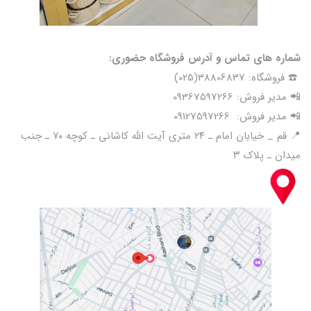
شماره های تماس و آدرس فروشگاه حضوری:
☎️ فروشگاه: 38806837(025)
📲 مدیر فروش: 09367597266
📲 مدیر فروش: 09127597266
📍 قم _ خیابان امام ـ ۲۴ متری آیت الله کاشانی ـ کوچه ۷۰ ـ جنب
میدان ـ پلاک ۳