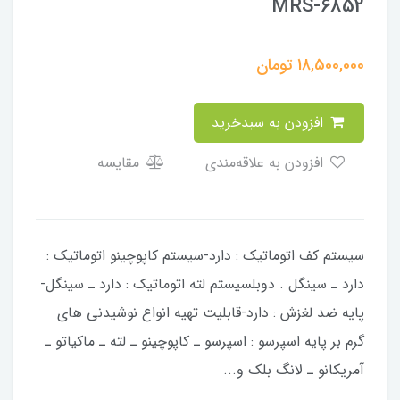
MRS-6852
18,500,000
تومان
افزودن به سبدخرید
افزودن به علاقه‌مندی
مقایسه
سیستم کف اتوماتیک : دارد-سیستم کاپوچینو اتوماتیک :
دارد ـ سینگل . دوبلسیستم لته اتوماتیک : دارد ـ سینگل-
پایه ضد لغزش : دارد-قابلیت تهیه انواع نوشیدنی های
گرم بر پایه اسپرسو : اسپرسو ـ کاپوچینو ـ لته ـ ماکیاتو ـ
آمریکانو ـ لانگ بلک و...