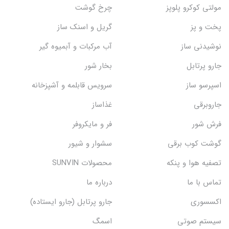
مولتی کوکرو پلوپز
چرخ گوشت
پخت و پز
گریل و اسنک‌ ساز
نوشیدنی ساز
آب مرکبات و آبمیوه گیر
جارو پرتابل
بخار شور
اسپرسو ساز
سرویس قابلمه و آشپزخانه
جاروبرقی
غذاساز
فرش شور
فر و مایکروفر
گوشت کوب برقی
سشوار و شیور
تصفیه هوا و پنکه
محصولات SUNVIN
تماس با ما
درباره ما
اکسسوری
جارو پرتابل (جارو ایستاده)
سیستم صوتی
اسمگ