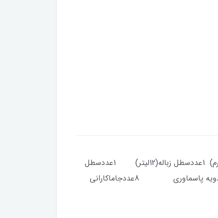
نحوه بسته بندی کارتن مادر : (یک سرویس 29 پارچه از هر مدل درخواستی ) این سرویس شامل :سطل برنج(10کیلوگرم) 1عددسطل زباله(12لیتر) 1عددسطل
قند(5kg) 1عدد سطل شکر(5kg) 1عدد بانکه (1.5کیلوگرم) 4عدد بانکه (1 کیلوگرم) 4عددادویه پاسماوری 8عددجاماکارانی