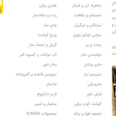
ال
مخلوط کن و شیکر
همزن برقی
زم
شستشو و نظافت
رنده و سالادساز
ری
 و
سرخکن و ایرگریل
چای ساز
کن
مولتی کوکرو پلوپز
چرخ گوشت
پخت و پز
گریل و اسنک‌ ساز
وی
یت
نوشیدنی ساز
آب مرکبات و آبمیوه گیر
جارو پرتابل
بخار شور
اسپرسو ساز
سرویس قابلمه و آشپزخانه
جاروبرقی
غذاساز
فرش شور
فر و مایکروفر
گوشت کوب برقی
سشوار و شیور
تصفیه هوا و پنکه
محصولات SUNVIN