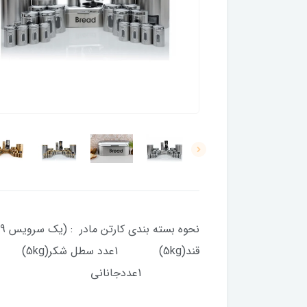
1عددجانانی 1عددسرویس کفگیر ملاقه 1عدد سرویس (7 تایی)