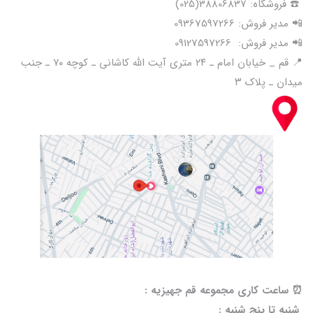
☎️ فروشگاه: 38806837(025)
📲 مدیر فروش: 09367597266
📲 مدیر فروش: 09127597266
📍 قم _ خیابان امام ـ ۲۴ متری آیت الله کاشانی ـ کوچه ۷۰ ـ جنب
میدان ـ پلاک ۳
⏰️ ساعت کاری مجموعه قم جهیزیه :
شنبه تا پنج شنبه :