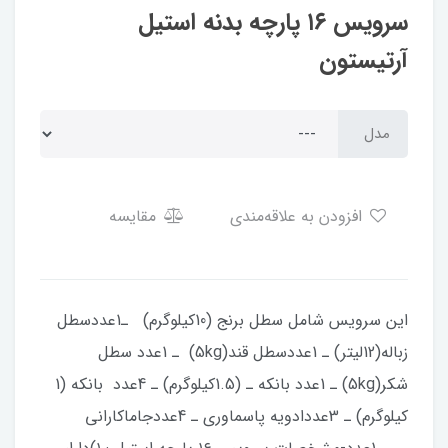
سرویس ۱۶ پارچه بدنه استیل
آرتیستون
مدل
افزودن به علاقه‌مندی
مقایسه
این سرویس شامل سطل برنج (10کیلوگرم) ـ1عددسطل
زباله(12لیتر) ـ 1عددسطل قند(5kg) ـ 1عدد سطل
شکر(5kg) ـ 1عدد بانکه ـ (1.5کیلوگرم) ـ 4عدد بانکه (1
کیلوگرم) ـ 3عددادویه پاسماوری ـ 4عددجاماکارانی