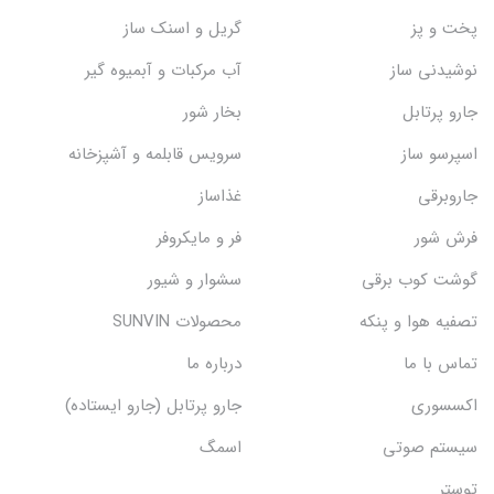
پخت و پز
گریل و اسنک‌ ساز
نوشیدنی ساز
آب مرکبات و آبمیوه گیر
جارو پرتابل
بخار شور
اسپرسو ساز
سرویس قابلمه و آشپزخانه
جاروبرقی
غذاساز
فرش شور
فر و مایکروفر
گوشت کوب برقی
سشوار و شیور
تصفیه هوا و پنکه
محصولات SUNVIN
تماس با ما
درباره ما
اکسسوری
جارو پرتابل (جارو ایستاده)
سیستم صوتی
اسمگ
توستر