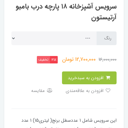
سرویس آشپزخانه ۱۸ پارچه درب بامبو
آرتیستون
رنگ
12,700,000
تومان
16,000,000
تخفیف
21٪
افزودن به سبدخرید
افزودن به علاقه‌مندی
مقایسه
این سرویس شامل 1 عددسطل برنج( لیتری15) 1 عدد