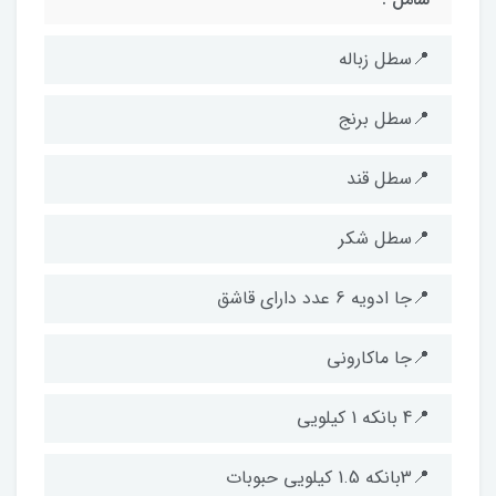
📍سطل زباله
📍سطل برنج
📍سطل قند
📍سطل شکر
📍جا ادویه 6 عدد دارای قاشق
📍جا ماکارونی
📍4 بانکه 1 کیلویی
📍3بانکه 1.5 کیلویی حبوبات