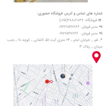
شماره های تماس و آدرس فروشگاه حضوری:
☎️ فروشگاه: 38806837(025)
📲 مدیر فروش: 09367597266
📲 مدیر فروش: 09127597266
📍 قم _ خیابان امام ـ ۲۴ متری آیت الله کاشانی ـ کوچه ۷۰ ـ جنب
میدان ـ پلاک ۳