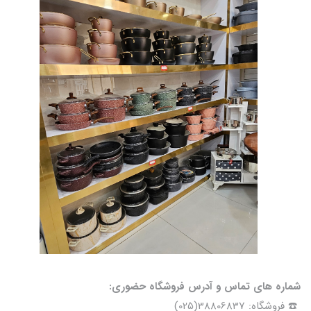
شماره های تماس و آدرس فروشگاه حضوری:
☎️ فروشگاه: 38806837(025)