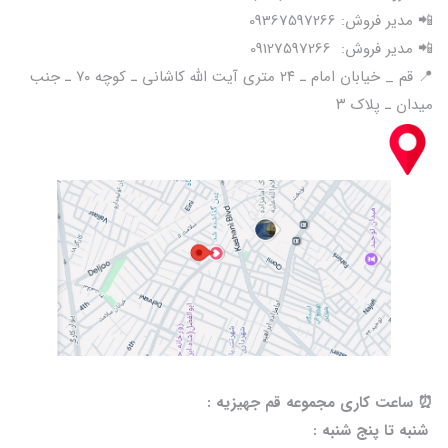
📲 مدیر فروش: 09367597266
📲 مدیر فروش: 09127597266
📍 قم _ خیابان امام ـ ۲۴ متری آیت الله کاشانی ـ کوچه ۷۰ ـ جنب
میدان ـ پلاک ۳
⏰️ ساعت کاری مجموعه قم جهیزیه :
شنبه تا پنج شنبه :