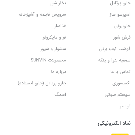
جارو پرتابل
بخار شور
اسپرسو ساز
سرویس قابلمه و آشپزخانه
جاروبرقی
غذاساز
فرش شور
فر و مایکروفر
گوشت کوب برقی
سشوار و شیور
تصفیه هوا و پنکه
محصولات SUNVIN
تماس با ما
درباره ما
اکسسوری
جارو پرتابل (جارو ایستاده)
سیستم صوتی
اسمگ
توستر
نماد الکترونیکی