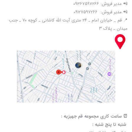
📲 مدیر فروش: 09367597266
📲 مدیر فروش: 09127597266
📍 قم _ خیابان امام ـ ۲۴ متری آیت الله کاشانی ـ کوچه ۷۰ ـ جنب
میدان ـ پلاک ۳
⏰️ ساعت کاری مجموعه قم جهیزیه :
شنبه تا پنج شنبه :