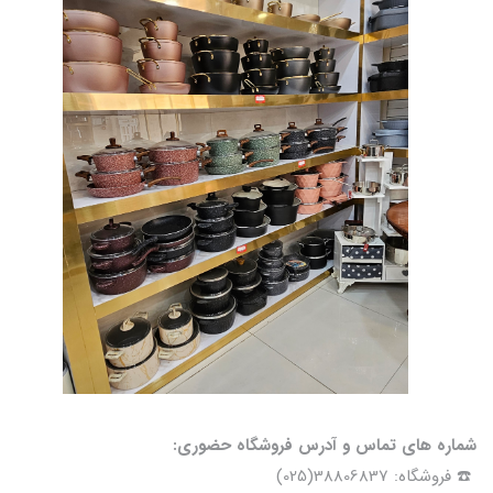
شماره های تماس و آدرس فروشگاه حضوری:
☎️ فروشگاه: 38806837(025)