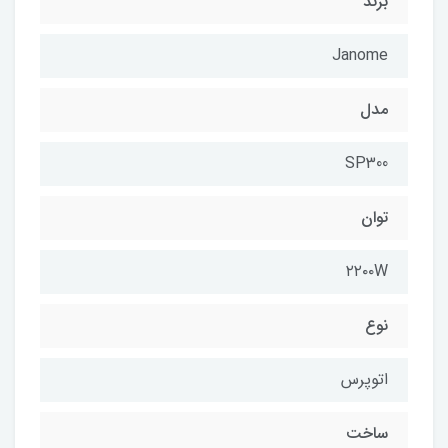
برند
Janome
مدل
SP300
توان
۲۲۰۰W
نوع
اتوپرس
ساخت