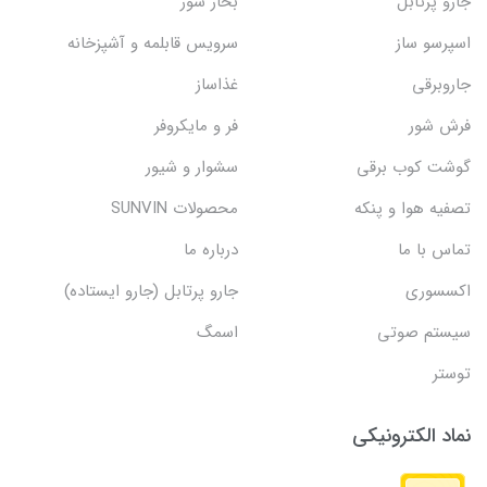
جارو پرتابل
بخار شور
اسپرسو ساز
سرویس قابلمه و آشپزخانه
جاروبرقی
غذاساز
فرش شور
فر و مایکروفر
گوشت کوب برقی
سشوار و شیور
تصفیه هوا و پنکه
محصولات SUNVIN
تماس با ما
درباره ما
اکسسوری
جارو پرتابل (جارو ایستاده)
سیستم صوتی
اسمگ
توستر
نماد الکترونیکی