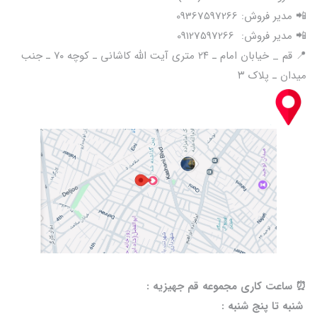
📲 مدیر فروش: 09367597266
📲 مدیر فروش: 09127597266
📍 قم _ خیابان امام ـ ۲۴ متری آیت الله کاشانی ـ کوچه ۷۰ ـ جنب
میدان ـ پلاک ۳
⏰️ ساعت کاری مجموعه قم جهیزیه :
شنبه تا پنج شنبه :