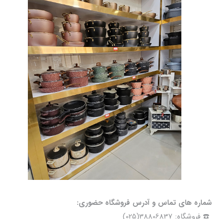
شماره های تماس و آدرس فروشگاه حضوری:
☎️ فروشگاه: 38806837(025)