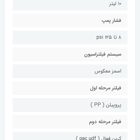
۱۰ لیتر
فشار پمپ
۸ تا ۱۲۵ psi
سیستم فیلتراسیون
اسمز معکوس
فیلتر مرحله اول
پروپیلن ( PP )
فیلتر مرحله دوم
کربن فعال ( gac udf )