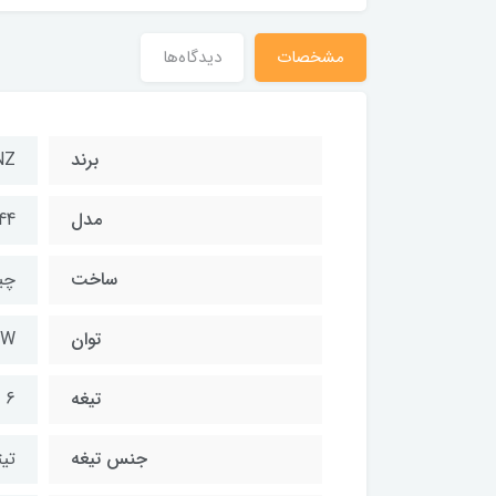
مشخصات
دیدگاه‌ها
برند
NZ
مدل
44
ساخت
چی
توان
0W
تیغه
6 تیغه
جنس تیغه
تیت