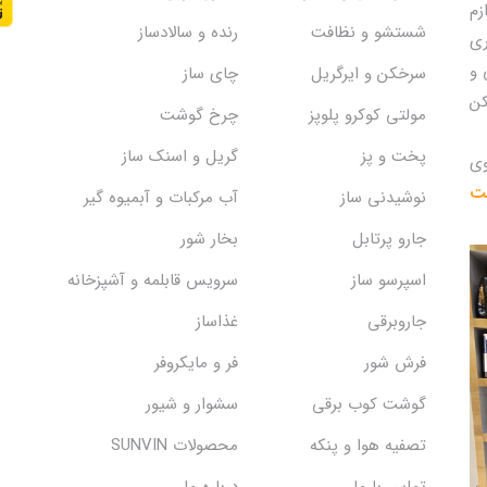
زم
شستشو و نظافت
رنده و سالادساز
ری
 و
سرخکن و ایرگریل
چای ساز
کن
مولتی کوکرو پلوپز
چرخ گوشت
پخت و پز
گریل و اسنک‌ ساز
وی
یت
نوشیدنی ساز
آب مرکبات و آبمیوه گیر
جارو پرتابل
بخار شور
اسپرسو ساز
سرویس قابلمه و آشپزخانه
جاروبرقی
غذاساز
فرش شور
فر و مایکروفر
گوشت کوب برقی
سشوار و شیور
تصفیه هوا و پنکه
محصولات SUNVIN