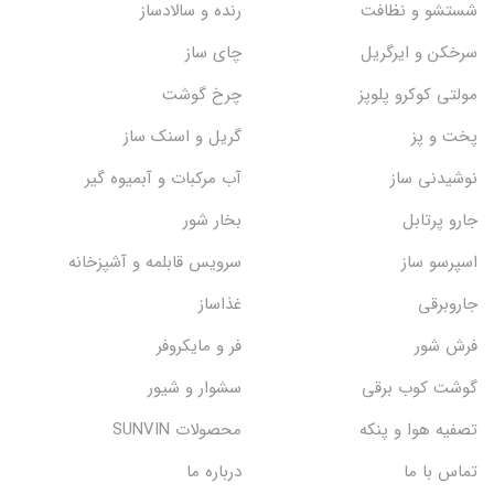
شستشو و نظافت
رنده و سالادساز
سرخکن و ایرگریل
چای ساز
مولتی کوکرو پلوپز
چرخ گوشت
پخت و پز
گریل و اسنک‌ ساز
نوشیدنی ساز
آب مرکبات و آبمیوه گیر
جارو پرتابل
بخار شور
اسپرسو ساز
سرویس قابلمه و آشپزخانه
جاروبرقی
غذاساز
فرش شور
فر و مایکروفر
گوشت کوب برقی
سشوار و شیور
تصفیه هوا و پنکه
محصولات SUNVIN
تماس با ما
درباره ما