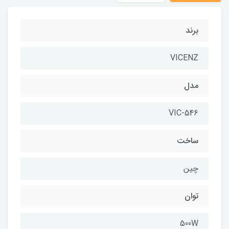
برند
VICENZ
مدل
VIC-546
ساخت
چین
توان
500W