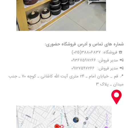
شماره های تماس و آدرس فروشگاه حضوری:
☎️ فروشگاه: 38806837(025)
📲 مدیر فروش: 09367597266
📲 مدیر فروش: 09127597266
📍 قم _ خیابان امام ـ ۲۴ متری آیت الله کاشانی ـ کوچه ۷۰ ـ جنب
میدان ـ پلاک ۳