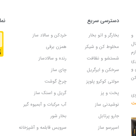
دسترسی سریع
نما
و
بخارگر و اتو بخار
خردکن و سالاد ساز
ال
مخلوط کن و شیکر
همزن برقی
زم
شستشو و نظافت
رنده و سالادساز
ری
 و
سرخکن و ایرگریل
چای ساز
کن
مولتی کوکرو پلوپز
چرخ گوشت
پخت و پز
گریل و اسنک‌ ساز
وی
یت
نوشیدنی ساز
آب مرکبات و آبمیوه گیر
جارو پرتابل
بخار شور
اسپرسو ساز
سرویس قابلمه و آشپزخانه