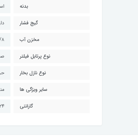
بدنه
اس
گیج فشار
دار
مخزن آب
۱/۸ لی
نوع پرتابل فیلتر
صن
نوع نازل بخار
حرف
سایر ویژگی ها
من
گارانتی
۲۴ ماه گاران