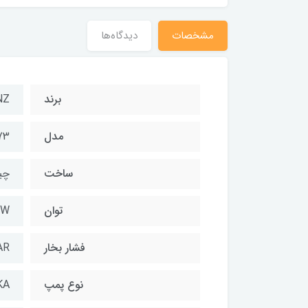
مشخصات
دیدگاه‌ها
برند
NZ
مدل
73
ساخت
چی
توان
۰W
فشار بخار
AR
نوع پمپ
ULKA 