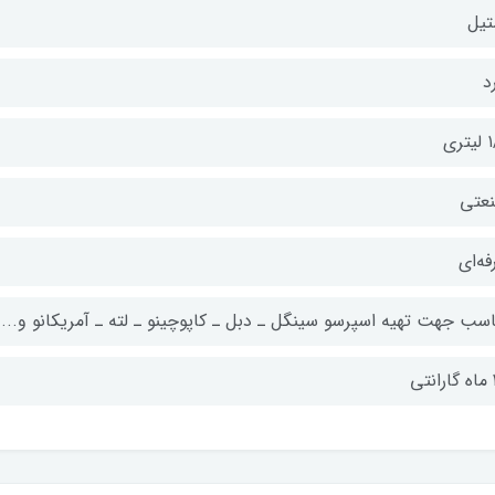
تیل
د
تری
عتی
ه‌ای
اسب جهت تهیه اسپرسو سینگل ـ دبل ـ کاپوچینو ـ لته ـ آمریکانو و...
تی