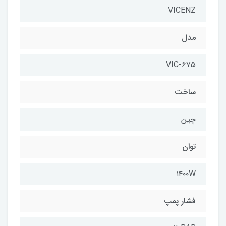
VICENZ
مدل
VIC-675
ساخت
چین
توان
۱۴۰۰W
فشار پمپ