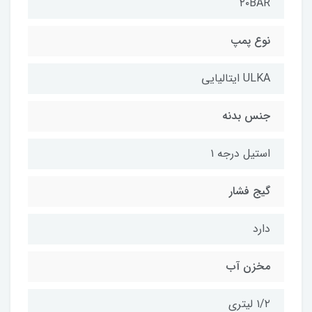
۲۰BAR
نوع پمپ
ULKA ایتالیایی
جنس بدنه
استیل درجه ۱
گیج فشار
دارد
مخزن آب
۱/۲ لیتری