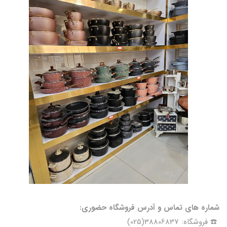
شماره های تماس و آدرس فروشگاه حضوری:
☎️ فروشگاه: 38806837(025)