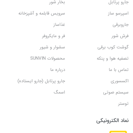
جارو پرتابل
بخار شور
اسپرسو ساز
سرویس قابلمه و آشپزخانه
جاروبرقی
غذاساز
فرش شور
فر و مایکروفر
گوشت کوب برقی
سشوار و شیور
تصفیه هوا و پنکه
محصولات SUNVIN
تماس با ما
درباره ما
اکسسوری
جارو پرتابل (جارو ایستاده)
سیستم صوتی
اسمگ
توستر
نماد الکترونیکی