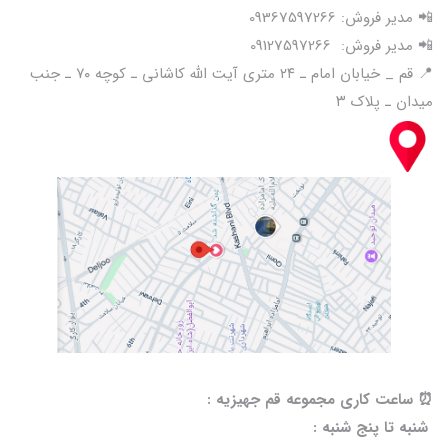
📲 مدیر فروش: 09367597266
📲 مدیر فروش: 09127597266
📍 قم _ خیابان امام ـ ۲۴ متری آیت الله کاشانی ـ کوچه ۷۰ ـ جنب
میدان ـ پلاک ۳
⏰️ ساعت کاری مجموعه قم جهیزیه :
شنبه تا پنج شنبه :