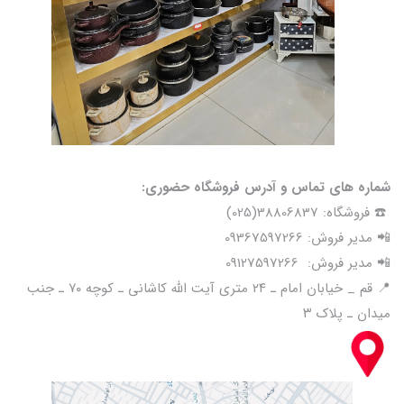
شماره های تماس و آدرس فروشگاه حضوری:
☎️ فروشگاه: 38806837(025)
📲 مدیر فروش: 09367597266
📲 مدیر فروش: 09127597266
📍 قم _ خیابان امام ـ ۲۴ متری آیت الله کاشانی ـ کوچه ۷۰ ـ جنب
میدان ـ پلاک ۳