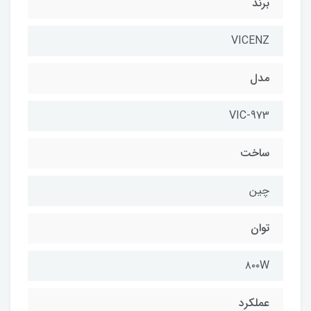
برند
VICENZ
مدل
VIC-973
ساخت
چین
توان
۸۰۰W
عملکرد