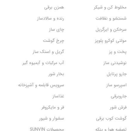
مخلوط کن و شیکر
همزن برقی
شستشو و نظافت
رنده و سالادساز
سرخکن و ایرگریل
چای ساز
مولتی کوکرو پلوپز
چرخ گوشت
پخت و پز
گریل و اسنک‌ ساز
نوشیدنی ساز
آب مرکبات و آبمیوه گیر
جارو پرتابل
بخار شور
اسپرسو ساز
سرویس قابلمه و آشپزخانه
جاروبرقی
غذاساز
فرش شور
فر و مایکروفر
گوشت کوب برقی
سشوار و شیور
تصفیه هوا و پنکه
محصولات SUNVIN