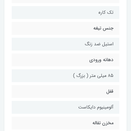
تک کاره
جنس تیغه
استیل ضد زنگ
دهانه ورودی
۸۵ میلی متر ( بزرگ )
قفل
آلومینیوم دایکاست
مخزن تفاله